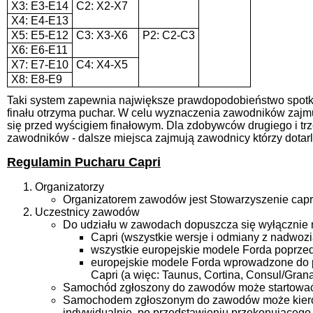
X3: E3-E14
C2: X2-X7
X4: E4-E13
X5: E5-E12
C3: X3-X6
P2: C2-C3
X6: E6-E11
X7: E7-E10
C4: X4-X5
X8: E8-E9
Taki system zapewnia największe prawdopodobieństwo spotkan
finału otrzyma puchar. W celu wyznaczenia zawodników zajmu
się przed wyścigiem finałowym. Dla zdobywców drugiego i trze
zawodników - dalsze miejsca zajmują zawodnicy którzy dotar
Regulamin Pucharu Capri
Organizatorzy
Organizatorem zawodów jest Stowarzyszenie capri
Uczestnicy zawodów
Do udziału w zawodach dopuszcza się wyłącznie 
Capri (wszystkie wersje i odmiany z nadwozia
wszystkie europejskie modele Forda poprzed
europejskie modele Forda wprowadzone do pr
Capri (a więc: Taunus, Cortina, Consul/Granad
Samochód zgłoszony do zawodów może startować 
Samochodem zgłoszonym do zawodów może kierowa
indywidualnie, po przedstawieniu przekonującego