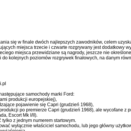
ia się w finale dwóch najlepszych zawodników, celem uzyskan
jących miejsca trzecie i czwarte rozgrywany jest dodatkowy w
ciego miejsca przewidziane są nagrody, jeszcze nie określonej
li do kolejnych poziomów rozgrywek finałowych, na danym równo
.pl
następujące samochody marki Ford:
mi produkcji europejskiej),
zające pojawienie się Capri (grudzień 1968),
odukcji po premierze Capri (grudzień 1968), ale wycofane z 
a, Escort Mk I/II).
tylko z jednym numerem startowym.
ć wyłącznie właściciel samochodu, lub jego główny użytkown
 wyjaśnienia.