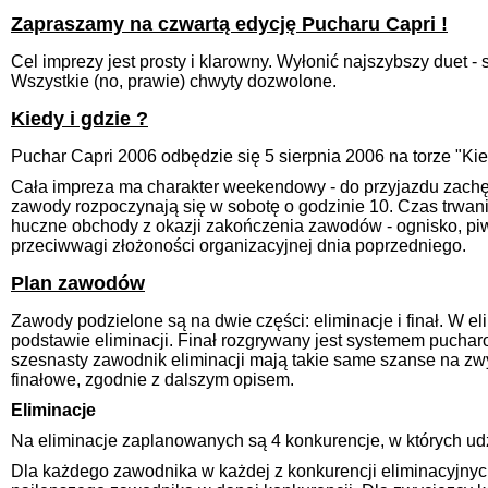
Zapraszamy na czwartą edycję Pucharu Capri !
Cel imprezy jest prosty i klarowny. Wyłonić najszybszy duet 
Wszystkie (no, prawie) chwyty dozwolone.
Kiedy i gdzie ?
Puchar Capri 2006 odbędzie się 5 sierpnia 2006 na torze "Ki
Cała impreza ma charakter weekendowy - do przyjazdu zachęc
zawody rozpoczynają się w sobotę o godzinie 10. Czas trwa
huczne obchody z okazji zakończenia zawodów - ognisko, piwo,
przeciwwagi złożoności organizacyjnej dnia poprzedniego.
Plan zawodów
Zawody podzielone są na dwie części: eliminacje i finał. W e
podstawie eliminacji. Finał rozgrywany jest systemem pucharo
szesnasty zawodnik eliminacji mają takie same szanse na zw
finałowe, zgodnie z dalszym opisem.
Eliminacje
Na eliminacje zaplanowanych są 4 konkurencje, w których udz
Dla każdego zawodnika w każdej z konkurencji eliminacyjnyc