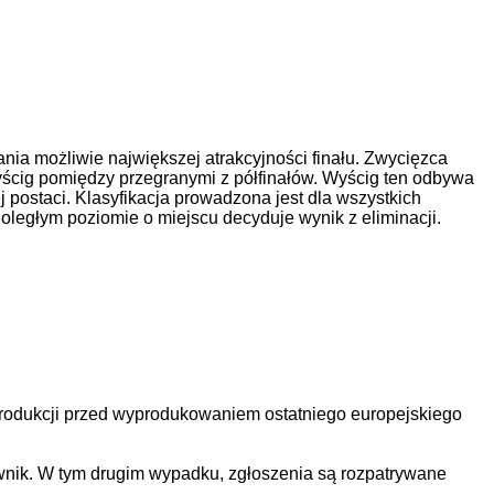
ia możliwie największej atrakcyjności finału. Zwycięzca
yścig pomiędzy przegranymi z półfinałów. Wyścig ten odbywa
 postaci. Klasyfikacja prowadzona jest dla wszystkich
ległym poziomie o miejscu decyduje wynik z eliminacji.
produkcji przed wyprodukowaniem ostatniego europejskiego
ik. W tym drugim wypadku, zgłoszenia są rozpatrywane