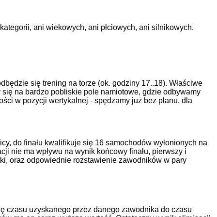
ategorii, ani wiekowych, ani płciowych, ani silnikowych.
dzie się trening na torze (ok. godziny 17..18). Właściwe
 się na bardzo pobliskie pole namiotowe, gdzie odbywamy
ości w pozycji wertykalnej - spędzamy już bez planu, dla
icy, do finału kwalifikuje się 16 samochodów wyłonionych na
acji nie ma wpływu na wynik końcowy finału, pierwszy i
tki, oraz odpowiednie rozstawienie zawodników w pary
rcję czasu uzyskanego przez danego zawodnika do czasu