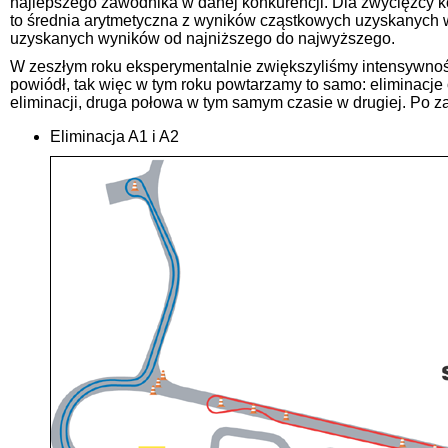
najlepszego zawodnika w danej konkurencji. Dla zwycięzcy k
to średnia arytmetyczna z wyników cząstkowych uzyskanych 
uzyskanych wyników od najniższego do najwyższego.
W zeszłym roku eksperymentalnie zwiększyliśmy intensywność
powiódł, tak więc w tym roku powtarzamy to samo: eliminacj
eliminacji, druga połowa w tym samym czasie w drugiej. Po za
Eliminacja A1 i A2