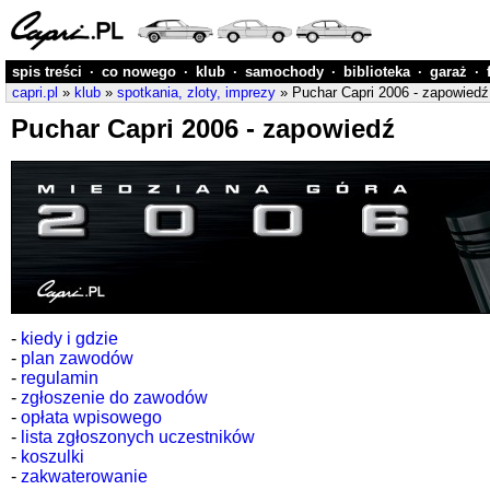
spis treści
·
co nowego
·
klub
·
samochody
·
biblioteka
·
garaż
·
capri.pl
»
klub
»
spotkania, zloty, imprezy
» Puchar Capri 2006 - zapowiedź
Puchar Capri 2006 - zapowiedź
-
kiedy i gdzie
-
plan zawodów
-
regulamin
-
zgłoszenie do zawodów
-
opłata wpisowego
-
lista zgłoszonych uczestników
-
koszulki
-
zakwaterowanie