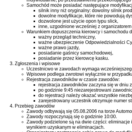
Samochód może posiadać następujące modyfikacj
silnik inny niż oryginalny: dowolny silnik pro
dowolne modyfikacje, które nie powodują dy
dozwolone jest użycie opon typu slick,
inne, uzgodnione wcześniej z organizatore
Warunkiem dopuszczenia kierowcy i samochodu d
ważny przegląd techniczny,
ważne ubezpieczenie Odpowiedzialności Cy
ważne prawo jazdy,
posiadanie gaśnicy samochodowej,
posiadanie przez kierowcę kasku.
Zgłoszenia i wpisowe
Uczestnicwo w zawodach wymaga wcześniejszego 
Wpisowe podlega zwrotowi wyłącznie w przypadka
Rejestracja zawodników w czasie zawodów:
rejestracja zawodników zaczyna się w dniu 
po godzinie 9:45 niezarejestrowani zawodni
do rejestracji należy okazać wszystkie nie
zarejestrowany uczestnik otrzymuje numer st
Przebieg zawodów
Zawody odbywają się 05.08.2006 na torze Automobi
Zawody rozpoczynają się o godzinie 10:00.
Zawody podzielone są na dwie części: eliminacje i 
wynikiem uzyskanym w eliminacjach.