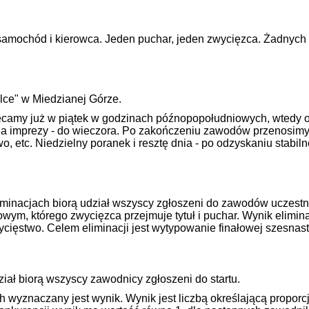
- samochód i kierowca. Jeden puchar, jeden zwycięzca. Żadnych k
elce" w Miedzianej Górze.
amy już w piątek w godzinach późnopopołudniowych, wtedy odbę
nia imprezy - do wieczora. Po zakończeniu zawodów przenosimy
 etc. Niedzielny poranek i resztę dnia - po odzyskaniu stabiln
liminacjach biorą udział wszyscy zgłoszeni do zawodów uczestn
wym, którego zwycięzca przejmuje tytuł i puchar. Wynik elimin
ycięstwo. Celem eliminacji jest wytypowanie finałowej szesnas
iał biorą wszyscy zawodnicy zgłoszeni do startu.
h wyznaczany jest wynik. Wynik jest liczbą określającą propo