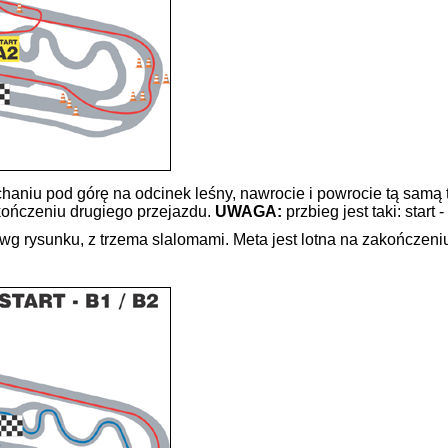
haniu pod górę na odcinek leśny, nawrocie i powrocie tą samą t
akończeniu drugiego przejazdu.
UWAGA:
przbieg jest taki: start
g rysunku, z trzema slalomami. Meta jest lotna na zakończeniu 