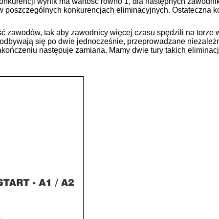
onkurencji wynik ma wartość równo 1, dla następnych zawodnik
w poszczególnych konkurencjach eliminacyjnych. Ostateczna k
 zawodów, tak aby zawodnicy więcej czasu spędzili na torze w
e odbywają się po dwie jednocześnie, przeprowadzane niezależn
kończeniu następuje zamiana. Mamy dwie tury takich eliminacji