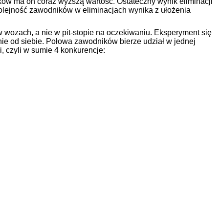
ów ma on coraz wyższą wartość. Ostateczny wynik eliminacji
olejność zawodników w eliminacjach wynika z ułożenia
 wozach, a nie w pit-stopie na oczekiwaniu. Eksperyment się
ie od siebie. Połowa zawodników bierze udział w jednej
, czyli w sumie 4 konkurencje: