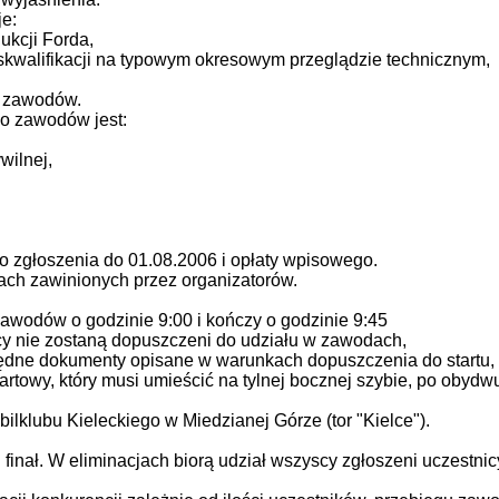
e:
dukcji Forda,
skwalifikacji na typowym okresowym przeglądzie technicznym,
m zawodów.
o zawodów jest:
wilnej,
zgłoszenia do 01.08.2006 i opłaty wpisowego.
ch zawinionych przez organizatorów.
zawodów o godzinie 9:00 i kończy o godzinie 9:45
cy nie zostaną dopuszczeni do udziału w zawodach,
zbędne dokumenty opisane w warunkach dopuszczenia do startu,
artowy, który musi umieścić na tylnej bocznej szybie, po obydw
lklubu Kieleckiego w Miedzianej Górze (tor "Kielce").
finał. W eliminacjach biorą udział wszyscy zgłoszeni uczestnicy