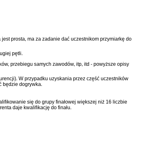
a jest prosta, ma za zadanie dać uczestnikom przymiarkę do
giej pętli.
ków, przebiegu samych zawodów, itp, itd - powyższe opisy
kurencji). W przypadku uzyskania przez część uczestników
ać będzie dogrywka.
ikowanie się do grupy finałowej większej niż 16 liczbie
ta daje kwalifikację do finału.