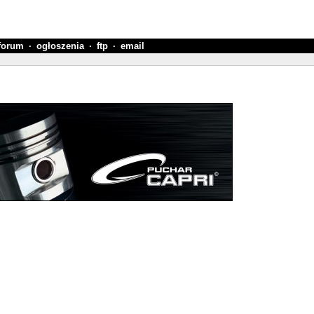
forum
·
ogłoszenia
·
ftp
·
email