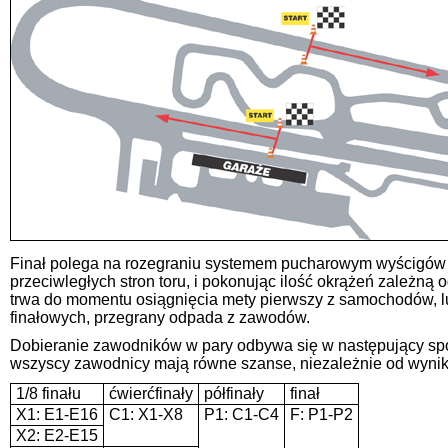
Finał polega na rozegraniu systemem pucharowym wyścigów pom
przeciwległych stron toru, i pokonując ilość okrążeń zależną o
trwa do momentu osiągnięcia mety pierwszy z samochodów, l
finałowych, przegrany odpada z zawodów.
Dobieranie zawodników w pary odbywa się w następujący sposó
wszyscy zawodnicy mają równe szanse, niezależnie od wyniku k
1/8 finału
ćwierćfinały
półfinały
finał
X1: E1-E16
C1: X1-X8
P1: C1-C4
F: P1-P2
X2: E2-E15