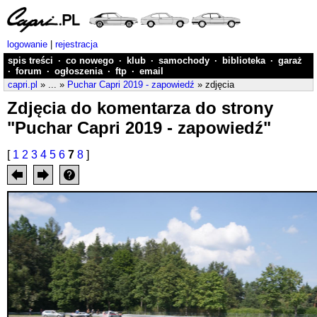
logowanie
|
rejestracja
spis treści
·
co nowego
·
klub
·
samochody
·
biblioteka
·
garaż
·
forum
·
ogłoszenia
·
ftp
·
email
capri.pl
» ... »
Puchar Capri 2019 - zapowiedź
» zdjęcia
Zdjęcia do komentarza do strony
"Puchar Capri 2019 - zapowiedź"
[
1
2
3
4
5
6
7
8
]