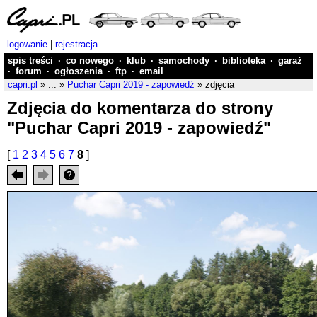
logowanie
|
rejestracja
spis treści
·
co nowego
·
klub
·
samochody
·
biblioteka
·
garaż
·
forum
·
ogłoszenia
·
ftp
·
email
capri.pl
» ... »
Puchar Capri 2019 - zapowiedź
» zdjęcia
Zdjęcia do komentarza do strony
"Puchar Capri 2019 - zapowiedź"
[
1
2
3
4
5
6
7
8
]