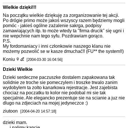
Wielkie dzięki!!!
Na początku wielkie dziękuję za zorganizowanie tej akcji.
Po drógie primo może jakoś wszyscy razem będziemy mogli
pomóc - jakieś ogólne zażalenie sakrga, podpisy
zamawiających itp. to może wtedy ta "firma drucik" się ugni i
nie wepchnie nam tego syfu. Pozdrawiam gorąco.
P.S.
My fordomaniacy i inni członkowie naszego klanu nie
możemy pozwolić se w kasze dmuchać!! (FU** the system!!)
Koniu
[2004-03-30 16:04:56]
Dzieki Wielkie
Dzieki serdeczne paczuszke dostalem zapakowana tak
solidnie ze troche sie pomeczylem i troszke trwalo zanim
wydobylem ta zolto kanarkowa rejestracje. Jest zajebista
chociaz na poczatku to kolor nie podobal mi sie tak
specjalnie. Ale elegancko prezentuje sie na scianie a juz nie
dlugo na zdjeciach na mojej jedyneczce :)
ziutoon
[2004-04-20 14:57:18]
dzieki mam.
......i palimy kapcie......