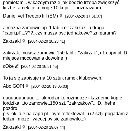
pamietam... w kazdym razie jak bedzie trzeba zwiększyć
liczbe ramek to ja moge 10 kupić... pozdrawiam.
Daniel vel Treetop liil (EM)
[2004-02-20 17:31:07]
a mozna zamowic np. 1 tablice "zakrzak" a druga
"capri.pl"...???..czy musza byc jednakowe?tzn parami?
Zakrzak!
[2004-02-20 18:23:41]
zakrzak, musisz zamowic 150 tablic "zakrzak", i 1 capri.pl :D
miejsce mocowania dowolne :)
cOke
[2004-02-20 18:31:45]
To ja się zapisuje na 10 sztuk ramek klubowych.
Abo!GOP!
[2004-02-20 19:05:03]
uuuuuuuuuuuu.....jak rodzinke rozmnoze i kazdemu kupie
fordzika....to zamowie..150 szt. "zakrzakow"...:D...hehe
pozdro
p.s. oki ale na capri.pl...bym reflektowal..:) (2 szt)..pogadam z
ludzmi moze i wiecej by sie zamowilo..:)
Zakrzak!
[2004-02-20 19:07:44]