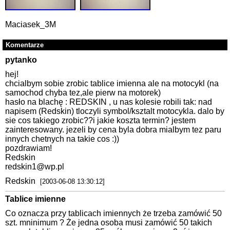
Maciasek_3M
Komentarze
pytanko
hej!
chcialbym sobie zrobic tablice imienna ale na motocykl (na
samochod chyba tez,ale pierw na motorek)
hasło na blachę : REDSKIN , u nas kolesie robili tak: nad
napisem (Redskin) tloczyli symbol/ksztalt motocykla. dalo by
sie cos takiego zrobic??i jakie koszta termin? jestem
zainteresowany. jezeli by cena byla dobra mialbym tez paru
innych chetnych na takie cos :))
pozdrawiam!
Redskin
redskin1@wp.pl
Redskin
[2003-06-08 13:30:12]
Tablice imienne
Co oznacza przy tablicach imiennych że trzeba zamówić 50
szt. mninimum ? Że jedna osoba musi zamówić 50 takich