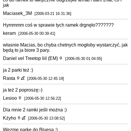
jak
Maciasek_3M
[2006-03-21 16:31:36]
Hymmmm coś w sprawie tych ramek drgnęło???????
keram
[2006-05-30 00:39:41]
własnie Macias, bo chyba chetnych mogłoby wystarczyć, jak
będą to ja biore 3 pary.
Daniel vel Treetop liil (EM)
[2006-05-30 01:04:05]
ja 2 parki też :)
Rasta
[2006-05-30 12:45:19]
ja też 2 poproszę:-)
Lesioo
[2006-05-30 12:56:22]
Dla mnie 2 ramki jeśli można :)
Kżyho
[2006-05-30 13:08:52]
Wezmę parkę do Bluesa :)