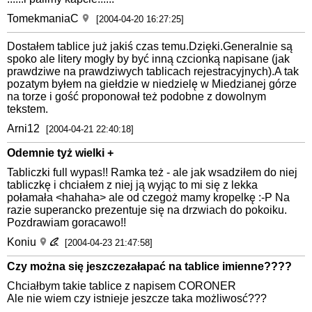
TomekmaniaC
[2004-04-20 16:27:25]
Dostałem tablice już jakiś czas temu.Dzięki.Generalnie są
spoko ale litery mogły by być inną czcionką napisane (jak
prawdziwe na prawdziwych tablicach rejestracyjnych).A tak
pozatym byłem na giełdzie w niedzielę w Miedzianej górze
na torze i gość proponował też podobne z dowolnym
tekstem.
Arni12
[2004-04-21 22:40:18]
Odemnie tyż wielki +
Tabliczki full wypas!! Ramka też - ale jak wsadziłem do niej
tabliczkę i chciałem z niej ją wyjąc to mi się z lekka
połamała <hahaha> ale od czegoż mamy kropelkę :-P Na
razie superancko prezentuje się na drzwiach do pokoiku.
Pozdrawiam goracawo!!
Koniu
[2004-04-23 21:47:58]
Czy można się jeszczezałapać na tablice imienne????
Chciałbym takie tablice z napisem CORONER
Ale nie wiem czy istnieje jeszcze taka możliwosć???