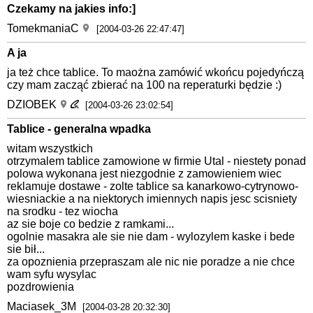
Czekamy na jakies info:]
TomekmaniaC
[2004-03-26 22:47:47]
A ja
ja też chce tablice. To maożna zamówić wkońcu pojedyńczą
czy mam zacząć zbierać na 100 na reperaturki będzie :)
DZIOBEK
[2004-03-26 23:02:54]
Tablice - generalna wpadka
witam wszystkich
otrzymalem tablice zamowione w firmie Utal - niestety ponad
polowa wykonana jest niezgodnie z zamowieniem wiec
reklamuje dostawe - zolte tablice sa kanarkowo-cytrynowo-
wiesniackie a na niektorych imiennych napis jesc scisniety
na srodku - tez wiocha
az sie boje co bedzie z ramkami...
ogolnie masakra ale sie nie dam - wylozylem kaske i bede
sie bił...
za opoznienia przepraszam ale nic nie poradze a nie chce
wam syfu wysylac
pozdrowienia
Maciasek_3M
[2004-03-28 20:32:30]