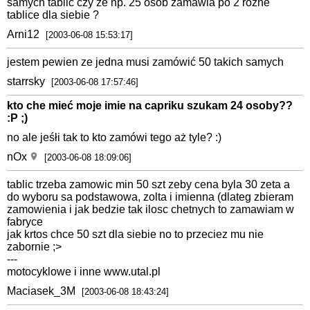
samych tablic czy że np. 25 osób zamawia po 2 różne
tablice dla siebie ?
Arni12
[2003-06-08 15:53:17]
jestem pewien ze jedna musi zamówić 50 takich samych
starrsky
[2003-06-08 17:57:46]
kto che mieć moje imie na capriku szukam 24 osoby??
:P ;)
no ale jeśłi tak to kto zamówi tego aż tyle? :)
nOx
[2003-06-08 18:09:06]
tablic trzeba zamowic min 50 szt zeby cena byla 30 zeta a
do wyboru sa podstawowa, zolta i imienna (dlateg zbieram
zamowienia i jak bedzie tak ilosc chetnych to zamawiam w
fabryce
jak krtos chce 50 szt dla siebie no to przeciez mu nie
zabornie ;>
---
motocyklowe i inne www.utal.pl
Maciasek_3M
[2003-06-08 18:43:24]