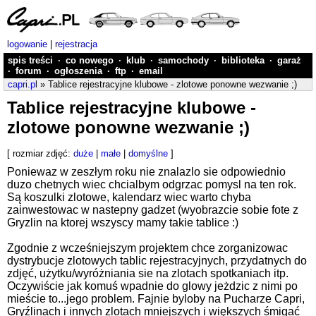
logowanie
|
rejestracja
spis treści
·
co nowego
·
klub
·
samochody
·
biblioteka
·
garaż
·
forum
·
ogłoszenia
·
ftp
·
email
capri.pl
» Tablice rejestracyjne klubowe - zlotowe ponowne wezwanie ;)
Tablice rejestracyjne klubowe -
zlotowe ponowne wezwanie ;)
[ rozmiar zdjęć:
duże
|
małe
|
domyślne
]
Poniewaz w zeszłym roku nie znalazlo sie odpowiednio
duzo chetnych wiec chcialbym odgrzac pomysl na ten rok.
Są koszulki zlotowe, kalendarz wiec warto chyba
zainwestowac w nastepny gadzet (wyobrazcie sobie fote z
Gryzlin na ktorej wszyscy mamy takie tablice :)
Zgodnie z wcześniejszym projektem chce zorganizowac
dystrybucje zlotowych tablic rejestracyjnych, przydatnych do
zdjęć, użytku/wyróżniania sie na zlotach spotkaniach itp.
Oczywiście jak komuś wpadnie do glowy jeżdzic z nimi po
mieście to...jego problem. Fajnie byloby na Pucharze Capri,
Gryźlinach i innych zlotach mniejszych i większych śmigać