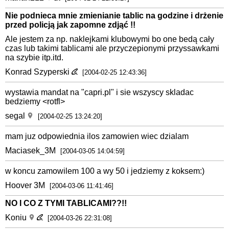
Nie podnieca mnie zmienianie tablic na godzine i drżenie
przed policją jak zapomne zdjąć !!
Ale jestem za np. naklejkami klubowymi bo one bedą cały
czas lub takimi tablicami ale przyczepionymi przyssawkami
na szybie itp.itd.
Konrad Szyperski
[2004-02-25 12:43:36]
wystawia mandat na "capri.pl" i sie wszyscy skladac
bedziemy <rotfl>
segal
[2004-02-25 13:24:20]
mam juz odpowiednia ilos zamowien wiec dzialam
Maciasek_3M
[2004-03-05 14:04:59]
w koncu zamowilem 100 a wy 50 i jedziemy z koksem:)
Hoover 3M
[2004-03-06 11:41:46]
NO I CO Z TYMI TABLICAMI??!!
Koniu
[2004-03-26 22:31:08]