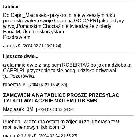
tablice
Do Capri_Maciasek - przykro mi ale w zeszłym roku
przejestrowałem swoje Capri na GO CAPRI jako jedyny
w woj.Pomorskim.Chociaż nie twierdzę że z oferty
Pana Maćka nie skorzystam.
Pozdrawiam
Jurek
[2004-02-21 10:21:24]
I jeszcze dwie...
a dla mnie dwie z napisem ROBERTAS,bo jak na dziobaka
CAPRI.PL przyczepie to sie bedą ludziska dziwowali
;)...Pozdrówka.
robertas
[2004-02-21 15:49:30]
ZAMOWIENIA NA TABLICE PROSZE PRZESYLAC
TYLKO I WYLACZNIE MAILEM LUB SMS
Maciasek_3M
[2004-02-23 13:04:30]
Bueheh , widze (na ostatnim zdjęciu) że już crash test
robiliście nowym tablicom :D
marian212
[2004-02-24 21:35:27]