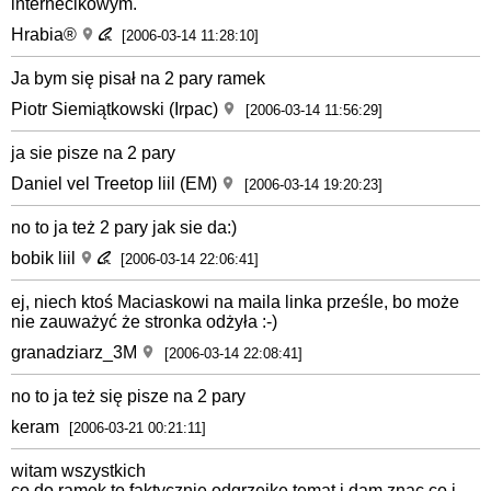
internecikowym.
Hrabia®
[2006-03-14 11:28:10]
Ja bym się pisał na 2 pary ramek
Piotr Siemiątkowski (Irpac)
[2006-03-14 11:56:29]
ja sie pisze na 2 pary
Daniel vel Treetop liil (EM)
[2006-03-14 19:20:23]
no to ja też 2 pary jak sie da:)
bobik liil
[2006-03-14 22:06:41]
ej, niech ktoś Maciaskowi na maila linka prześle, bo może
nie zauważyć że stronka odżyła :-)
granadziarz_3M
[2006-03-14 22:08:41]
no to ja też się pisze na 2 pary
keram
[2006-03-21 00:21:11]
witam wszystkich
co do ramek to faktycznie odgrzejke temat i dam znac co i