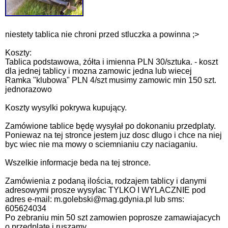
niestety tablica nie chroni przed stluczka a powinna ;>
Koszty:
Tablica podstawowa, żółta i imienna PLN 30/sztuka. - koszt
dla jednej tablicy i mozna zamowic jedna lub wiecej
Ramka "klubowa" PLN 4/szt musimy zamowic min 150 szt.
jednorazowo
Koszty wysylki pokrywa kupujący.
Zamówione tablice będę wysyłał po dokonaniu przedplaty.
Poniewaz na tej stronce jestem juz dosc dlugo i chce na niej
byc wiec nie ma mowy o sciemnianiu czy naciaganiu.
Wszelkie informacje beda na tej stronce.
Zamówienia z podaną ilościa, rodzajem tablicy i danymi
adresowymi prosze wysylac TYLKO I WYLACZNIE pod
adres e-mail: m.golebski@mag.gdynia.pl lub sms:
605624034
Po zebraniu min 50 szt zamowien poprosze zamawiajacych
o przedplate i ruszamy.