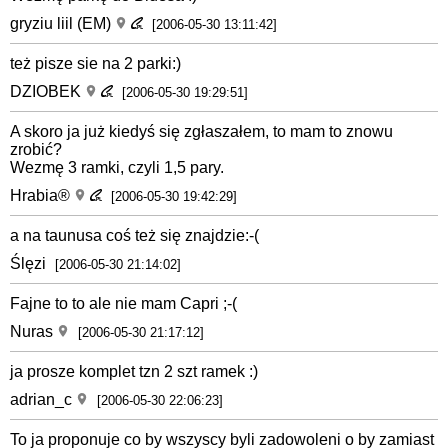
gryziu liil (EM)
[2006-05-30 13:11:42]
też pisze sie na 2 parki:)
DZIOBEK
[2006-05-30 19:29:51]
A skoro ja już kiedyś się zgłaszałem, to mam to znowu
zrobić?
Wezmę 3 ramki, czyli 1,5 pary.
Hrabia®
[2006-05-30 19:42:29]
a na taunusa coś też się znajdzie:-(
Ślęzi
[2006-05-30 21:14:02]
Fajne to to ale nie mam Capri ;-(
Nuras
[2006-05-30 21:17:12]
ja prosze komplet tzn 2 szt ramek :)
adrian_c
[2006-05-30 22:06:23]
To ja proponuje co by wszyscy byli zadowoleni o by zamiast