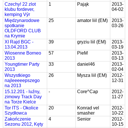
Czechy! 22 zlot
1
Pająk
2013-
klubu fordever,
04-02
kemping Výr
Międzynarodowe
25
amator liil (EM)
2013-
spotkanie
03-26
OLDFORD CLUB
na Krymie
XI Rajd BGC -
39
gryziu liil (EM)
2013-
13.04.2013
03-19
Wiosenne Borneo
57
PieM
2013-
2013
03-13
Youngtimer Party
33
daniel46
2013-
2013
02-04
Wszystkiego
26
Mysza liil (EM)
2012-
najleeeeepszego
12-31
na 2013
15.12.201 - luźny,
-
Core^Cap
2012-
zimowy Track Day
11-27
na Torze Kielce
Tor ITS - Okolice
20
Konrad vel
2012-
Szydłowca
smasher
10-22
Zakończenie
4
Senior
2012-
Sezonu 2012, Kęty
10-15