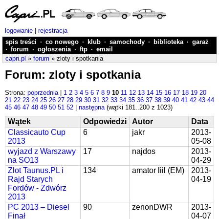
logowanie
|
rejestracja
spis treści
·
co nowego
·
klub
·
samochody
·
biblioteka
·
garaż
·
forum
·
ogłoszenia
·
ftp
·
email
capri.pl
»
forum
» zloty i spotkania
Forum: zloty i spotkania
Strona:
poprzednia
|
1
2
3
4
5
6
7
8
9
10
11
12
13
14
15
16
17
18
19
20
21
22
23
24
25
26
27
28
29
30
31
32
33
34
35
36
37
38
39
40
41
42
43
44
45
46
47
48
49
50
51
52
|
następna
(wątki 181..200 z 1023)
Wątek
Odpowiedzi
Autor
Data
Classicauto Cup
6
jakr
2013-
2013
05-08
wyjazd z Warszawy
17
najdos
2013-
na SO13
04-29
Zlot Taunus.PL i
134
amator liil (EM)
2013-
Rajd Starych
04-19
Fordów - Zdwórz
2013
PC 2013 – Diesel
90
zenonDWR
2013-
Finał
04-07