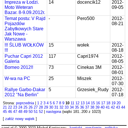
Impreza w Łodzi.
14
docencik12
2012-
Moto Weteran
09-05
Bazar. 8-9.09.2012r.
Temat postu: V Rajd
-
Pero500
2012-
Pojazdów
08-21
Zabytkowych Stare
Jak Nowe -
Warszawa
!!! ŚLUB WOŁKÓW
15
wołek
2012-
!!!
08-18
Puchar Capri 2012
117
Capri1974
2012-
Galeria
08-05
Borneo 2012!!
73
Cinekas 3M
2012-
08-01
W-wa na PC
25
Miszek
2012-
07-30
Rallye Garbo-Dakar
5
Grzesiek_Rudy
2012-
2012 "Na Berlin"
07-18
Strona:
poprzednia
|
1
2
3
4
5
6
7
8
9
10
11
12
13
14
15
16
17
18
19
20
21
22
23
24
25
26
27
28
29
30
31
32
33
34
35
36
37
38
39
40
41
42
43
44
45
46
47
48
49
50
51
52
|
następna
(wątki 181..200 z 1023)
[
załóż nowy wątek
]
capri.pl © 2000-2023 Michał Konieczny ·
kontakt
·
regulamin
·
polityka