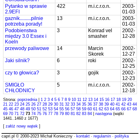
Pytanko w sprawie
422
m.i.c.r.o.n.
2003-
2.9EFI
01-03
gaznik.........pilnie
13
m.i.c.r.o.n.
2003-
potrzeba porady!
01-03
Podobienstwa
3
Konrad vel
2002-
między 3.0 Essex i
smasher
12-28
Koeln
przewody paliwowe
14
Marcin
2002-
Skorek
12-27
Jaki silnik?
6
roki
2002-
12-25
czy to głowica?
3
gojik
2002-
12-23
SMIGŁO
5
m.i.c.r.o.n.
2002-
CHŁODNICY
12-18
Strona:
poprzednia
|
1
2
3
4
5
6
7
8
9
10
11
12
13
14
15
16
17
18
19
20
21
22
23
24
25
26
27
28
29
30
31
32
33
34
35
36
37
38
39
40
41
42
43
44
45
46
47
48
49
50
51
52
53
54
55
56
57
58
59
60
61
62
63
64
65
66
67
68
69
70
71
72
73
74
75
76
77
78
79
80
81
82
83
84
|
następna
(wątki
1441..1460 z 1677)
[
załóż nowy wątek
]
capri.pl © 2000-2023 Michał Konieczny ·
kontakt
·
regulamin
·
polityka