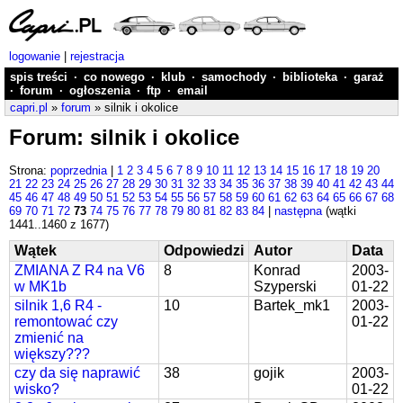
logowanie
|
rejestracja
spis treści
·
co nowego
·
klub
·
samochody
·
biblioteka
·
garaż
·
forum
·
ogłoszenia
·
ftp
·
email
capri.pl
»
forum
» silnik i okolice
Forum: silnik i okolice
Strona:
poprzednia
|
1
2
3
4
5
6
7
8
9
10
11
12
13
14
15
16
17
18
19
20
21
22
23
24
25
26
27
28
29
30
31
32
33
34
35
36
37
38
39
40
41
42
43
44
45
46
47
48
49
50
51
52
53
54
55
56
57
58
59
60
61
62
63
64
65
66
67
68
69
70
71
72
73
74
75
76
77
78
79
80
81
82
83
84
|
następna
(wątki
1441..1460 z 1677)
Wątek
Odpowiedzi
Autor
Data
ZMIANA Z R4 na V6
8
Konrad
2003-
w MK1b
Szyperski
01-22
silnik 1,6 R4 -
10
Bartek_mk1
2003-
remontować czy
01-22
zmienić na
większy???
czy da się naprawić
38
gojik
2003-
wisko?
01-22