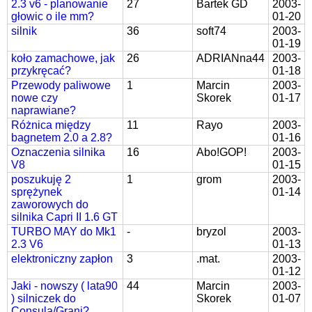
2.3 v6 - planowanie
27
Bartek GD
2003-
głowic o ile mm?
01-20
silnik
36
soft74
2003-
01-19
koło zamachowe, jak
26
ADRIANna44
2003-
przykręcać?
01-18
Przewody paliwowe
1
Marcin
2003-
nowe czy
Skorek
01-17
naprawiane?
Różnica między
11
Rayo
2003-
bagnetem 2.0 a 2.8?
01-16
Oznaczenia silnika
16
Abo!GOP!
2003-
V8
01-15
poszukuję 2
1
grom
2003-
sprężynek
01-14
zaworowych do
silnika Capri II 1.6 GT
TURBO MAY do Mk1
-
bryzol
2003-
2.3 V6
01-13
elektroniczny zapłon
3
.mat.
2003-
01-12
Jaki - nowszy ( lata90
44
Marcin
2003-
) silniczek do
Skorek
01-07
Consula/Grani?