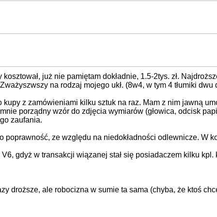
sztował, już nie pamiętam dokładnie, 1.5-2tys. zł. Najdroższe
. Zważyszwszy na rodzaj mojego ukł. (8w4, w tym 4 tłumiki dwu d
o kupy z zamówieniami kilku sztuk na raz. Mam z nim jawną umo
 mnie porządny wzór do zdjęcia wymiarów (głowica, odcisk papi
go zaufania.
ego poprawność, ze względu na niedokładności odlewnicze. W k
 gdyż w transakcji wiązanej stał się posiadaczem kilku kpl. k
y droższe, ale robocizna w sumie ta sama (chyba, że ktoś chce