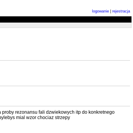
logowanie
|
rejestracja
nia proby rezonansu fali dzwiekowych itp do konkretnego
.bylebys mial wzor chociaz strzepy