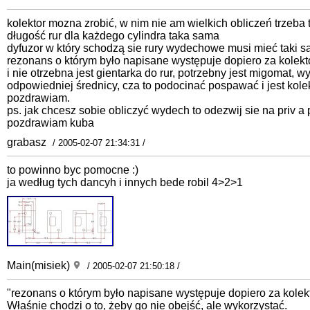
kolektor mozna zrobić, w nim nie am wielkich obliczeń trzeba
długość rur dla każdego cylindra taka sama
dyfuzor w który schodzą sie rury wydechowe musi mieć taki sa
rezonans o którym było napisane występuje dopiero za kolek
i nie otrzebna jest gientarka do rur, potrzebny jest migomat, w
odpowiedniej średnicy, cza to podocinać pospawać i jest kolek
pozdrawiam.
ps. jak chcesz sobie obliczyć wydech to odezwij sie na priv a 
pozdrawiam kuba
grabasz
/ 2005-02-07 21:34:31 /
to powinno byc pomocne :)
ja według tych dancyh i innych bede robil 4>2>1
Main(misiek)
/ 2005-02-07 21:50:18 /
"rezonans o którym było napisane występuje dopiero za kole
Właśnie chodzi o to, żeby go nie obejść, ale wykorzystać.