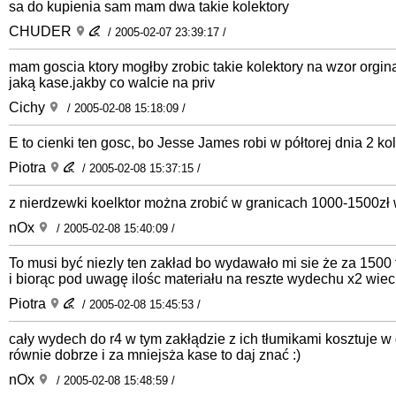
sa do kupienia sam mam dwa takie kolektory
CHUDER
/ 2005-02-07 23:39:17 /
mam goscia ktory mogłby zrobic takie kolektory na wzor orgina
jaką kase.jakby co walcie na priv
Cichy
/ 2005-02-08 15:18:09 /
E to cienki ten gosc, bo Jesse James robi w półtorej dnia 2 k
Piotra
/ 2005-02-08 15:37:15 /
z nierdzewki koelktor można zrobić w granicach 1000-1500zł
nOx
/ 2005-02-08 15:40:09 /
To musi być niezly ten zakład bo wydawało mi sie że za 1500 t
i biorąc pod uwagę ilośc materiału na reszte wydechu x2 wiec
Piotra
/ 2005-02-08 15:45:53 /
cały wydech do r4 w tym zakłądzie z ich tłumikami kosztuje w 
równie dobrze i za mniejsża kase to daj znać :)
nOx
/ 2005-02-08 15:48:59 /