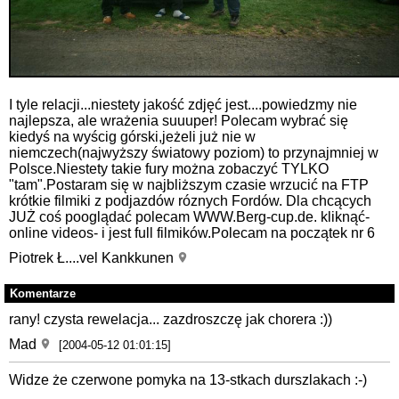
I tyle relacji...niestety jakość zdjęć jest....powiedzmy nie
najlepsza, ale wrażenia suuuper! Polecam wybrać się
kiedyś na wyścig górski,jeżeli już nie w
niemczech(najwyższy światowy poziom) to przynajmniej w
Polsce.Niestety takie fury można zobaczyć TYLKO
"tam".Postaram się w najbliższym czasie wrzucić na FTP
krótkie filmiki z podjazdów róznych Fordów. Dla chcących
JUŻ coś pooglądać polecam WWW.Berg-cup.de. kliknąć-
online videos- i jest full filmików.Polecam na początek nr 6
Piotrek Ł....vel Kankkunen
Komentarze
rany! czysta rewelacja... zazdroszczę jak chorera :))
Mad
[2004-05-12 01:01:15]
Widze że czerwone pomyka na 13-stkach durszlakach :-)