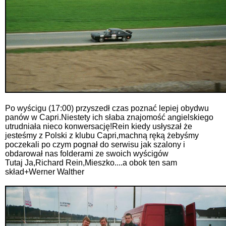
Po wyścigu (17:00) przyszedł czas poznać lepiej obydwu
panów w Capri.Niestety ich słaba znajomość angielskiego
utrudniała nieco konwersację!Rein kiedy usłyszał że
jesteśmy z Polski z klubu Capri,machną ręką żebyśmy
poczekali po czym pognał do serwisu jak szalony i
obdarował nas folderami ze swoich wyścigów
Tutaj Ja,Richard Rein,Mieszko....a obok ten sam
skład+Werner Walther