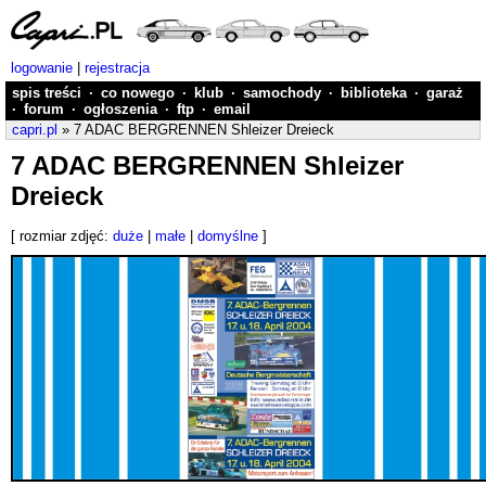
logowanie
|
rejestracja
spis treści
·
co nowego
·
klub
·
samochody
·
biblioteka
·
garaż
·
forum
·
ogłoszenia
·
ftp
·
email
capri.pl
» 7 ADAC BERGRENNEN Shleizer Dreieck
7 ADAC BERGRENNEN Shleizer
Dreieck
[ rozmiar zdjęć:
duże
|
małe
|
domyślne
]