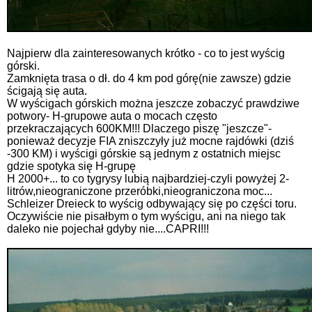
Najpierw dla zainteresowanych krótko - co to jest wyścig
górski.
Zamknięta trasa o dł. do 4 km pod górę(nie zawsze) gdzie
ścigają się auta.
W wyścigach górskich można jeszcze zobaczyć prawdziwe
potwory- H-grupowe auta o mocach często
przekraczających 600KM!!! Dlaczego piszę "jeszcze"-
ponieważ decyzje FIA zniszczyły już mocne rajdówki (dziś
-300 KM) i wyścigi górskie są jednym z ostatnich miejsc
gdzie spotyka się H-grupę
H 2000+... to co tygrysy lubią najbardziej-czyli powyżej 2-
litrów,nieograniczone przeróbki,nieograniczona moc...
Schleizer Dreieck to wyścig odbywający się po części toru.
Oczywiście nie pisałbym o tym wyścigu, ani na niego tak
daleko nie pojechał gdyby nie....CAPRI!!!