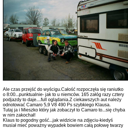
Ale czas przejść do wyścigu.Całość rozpoczęła się raniutko
o 8:00...punktualnie- jak to u niemców. 165 załóg razy cztery
podjazdy to daje....full oglądania.Z ciekawszych aut należy
odnotować Camaro 5,9 V8 490 Ps szybkiego Klausa.
Tutaj ja i Mieszko który jak zobaczył to Camaro to...się chyba
w nim zakochał!
Klaus to pogodny gość...jak widzicie na zdjęciu-kiedyś
musiał mieć poważny wypadek bowiem całą połowę twarzy