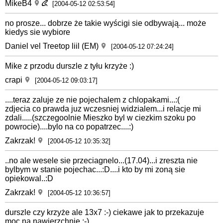
MikeB4
[2004-05-12 02:53:54]
no prosze... dobrze że takie wyścigi sie odbywają... może
kiedys sie wybiore
Daniel vel Treetop liil (EM)
[2004-05-12 07:24:24]
Mike z przodu durszle z tyłu krzyże :)
crapi
[2004-05-12 09:03:17]
....teraz zaluje ze nie pojechalem z chlopakami...:(
zdjecia co prawda juz wczesniej widzialem...i relacje mi
zdali.....(szczegoolnie Mieszko byl w ciezkim szoku po
powrocie)....bylo na co popatrzec....:)
Zakrzak!
[2004-05-12 10:35:32]
..no ale wesele sie przeciagnelo...(17.04)...i zreszta nie
bylbym w stanie pojechac...:D....i kto by mi zoną sie
opiekowal..:D
Zakrzak!
[2004-05-12 10:36:57]
durszle czy krzyże ale 13x7 :-) ciekawe jak to przekazuje
moc na nawierzchnie :-)