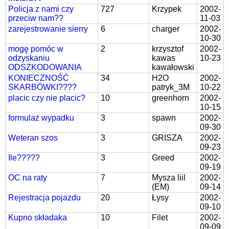
Policja z nami czy
727
Krzypek
2002-
przeciw nam??
11-03
zarejestrowanie sierry
6
charger
2002-
10-30
mogę pomóc w
2
krzysztof
2002-
odzyskaniu
kawas
10-23
ODSZKODOWANIA
kawałowski
KONIECZNOŚĆ
34
H2O
2002-
SKARBÓWKI????
patryk_3M
10-22
placic czy nie placic?
10
greenhorn
2002-
10-15
formulaż wypadku
3
spawn
2002-
09-30
Weteran szos
3
GRISZA
2002-
09-23
Ile?????
3
Greed
2002-
09-19
OC na raty
7
Mysza liil
2002-
(EM)
09-14
Rejestracja pojazdu
20
Łysy
2002-
09-10
Kupno składaka
10
Filet
2002-
09-09