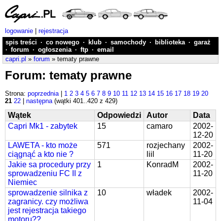
logowanie
|
rejestracja
spis treści
·
co nowego
·
klub
·
samochody
·
biblioteka
·
garaż
·
forum
·
ogłoszenia
·
ftp
·
email
capri.pl
»
forum
» tematy prawne
Forum: tematy prawne
Strona:
poprzednia
|
1
2
3
4
5
6
7
8
9
10
11
12
13
14
15
16
17
18
19
20
21
22
|
następna
(wątki 401..420 z 429)
Wątek
Odpowiedzi
Autor
Data
Capri Mk1 - zabytek
15
camaro
2002-
12-20
LAWETA - kto może
571
rozjechany
2002-
ciągnąć a kto nie ?
liil
11-20
Jakie sa procedury przy
1
KonradM
2002-
sprowadzeniu FC II z
11-20
Niemiec
sprowadzenie silnika z
10
władek
2002-
zagranicy. czy możliwa
11-04
jest rejestracja takiego
motoru??