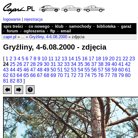
logowanie
|
rejestracja
spis treści
·
co nowego
·
klub
·
samochody
·
biblioteka
·
garaż
·
forum
·
ogłoszenia
·
ftp
·
email
capri.pl
» ... »
Gryźliny, 4-6.08.2000
» zdjęcia
Gryźliny, 4-6.08.2000 - zdjęcia
[
1
2
3
4
5
6
7
8
9
10
11
12
13
14
15
16
17
18
19
20
21
22
23
24
25
26
27
28
29
30
31
32
33
34
35
36
37
38
39
40
41
42
43
44
45
46
47
48
49
50
51
52
53
54
55
56
57
58
59
60
61
62
63
64
65
66
67
68
69
70
71
72
73
74
75
76
77
78
79
80
81
82
83
]