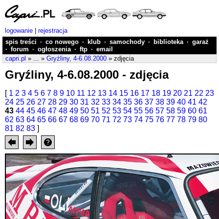
logowanie
|
rejestracja
spis treści
·
co nowego
·
klub
·
samochody
·
biblioteka
·
garaż
·
forum
·
ogłoszenia
·
ftp
·
email
capri.pl
» ... »
Gryźliny, 4-6.08.2000
» zdjęcia
Gryźliny, 4-6.08.2000 - zdjęcia
[
1
2
3
4
5
6
7
8
9
10
11
12
13
14
15
16
17
18
19
20
21
22
23
24
25
26
27
28
29
30
31
32
33
34
35
36
37
38
39
40
41
42
43
44
45
46
47
48
49
50
51
52
53
54
55
56
57
58
59
60
61
62
63
64
65
66
67
68
69
70
71
72
73
74
75
76
77
78
79
80
81
82
83
]