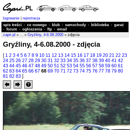
logowanie
|
rejestracja
spis treści
·
co nowego
·
klub
·
samochody
·
biblioteka
·
garaż
·
forum
·
ogłoszenia
·
ftp
·
email
capri.pl
» ... »
Gryźliny, 4-6.08.2000
» zdjęcia
Gryźliny, 4-6.08.2000 - zdjęcia
[
1
2
3
4
5
6
7
8
9
10
11
12
13
14
15
16
17
18
19
20
21
22
23
24
25
26
27
28
29
30
31
32
33
34
35
36
37
38
39
40
41
42
43
44
45
46
47
48
49
50
51
52
53
54
55
56
57
58
59
60
61
62
63
64
65
66
67
68
69
70
71
72
73
74
75
76
77
78
79
80
81
82
83
]