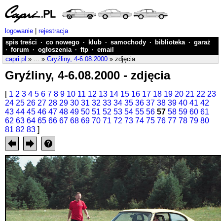
logowanie
|
rejestracja
spis treści
·
co nowego
·
klub
·
samochody
·
biblioteka
·
garaż
·
forum
·
ogłoszenia
·
ftp
·
email
capri.pl
» ... »
Gryźliny, 4-6.08.2000
» zdjęcia
Gryźliny, 4-6.08.2000 - zdjęcia
[
1
2
3
4
5
6
7
8
9
10
11
12
13
14
15
16
17
18
19
20
21
22
23
24
25
26
27
28
29
30
31
32
33
34
35
36
37
38
39
40
41
42
43
44
45
46
47
48
49
50
51
52
53
54
55
56
57
58
59
60
61
62
63
64
65
66
67
68
69
70
71
72
73
74
75
76
77
78
79
80
81
82
83
]