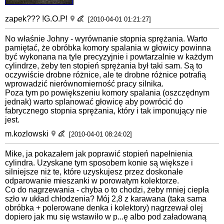
zapek??? !G.O.P!
[2010-04-01 01:21:27]
No właśnie Johny - wyrównanie stopnia sprężania. Warto
pamiętać, że obróbka komory spalania w głowicy powinna
być wykonana na tyle precyzyjnie i powtarzalnie w każdym
cylindrze, żeby ten stopień sprężania był taki sam. Są to
oczywiście drobne różnice, ale te drobne różnice potrafią
wprowadzić nierównomierność pracy silnika.
Poza tym po powiększeniu komory spalania (oszczędnym
jednak) warto splanować głowicę aby powrócić do
fabrycznego stopnia sprężania, który i tak imponujący nie
jest.
m.kozlowski
[2010-04-01 08:24:02]
Mike, ja pokazałem jak poprawić stopień napełnienia
cylindra. Uzyskane tym sposobem konie są większe i
silniejsze niż te, które uzyskujesz przez doskonałe
odparowanie mieszanki w porowatym kolektorze.
Co do nagrzewania - chyba o to chodzi, żeby mniej ciepła
szło w układ chłodzenia? Mój 2,8 z karawana (taka sama
obróbka + polerowane denka i kolektory) nagrzewał olej
dopiero jak mu się wstawiło w p...ę albo pod załadowaną