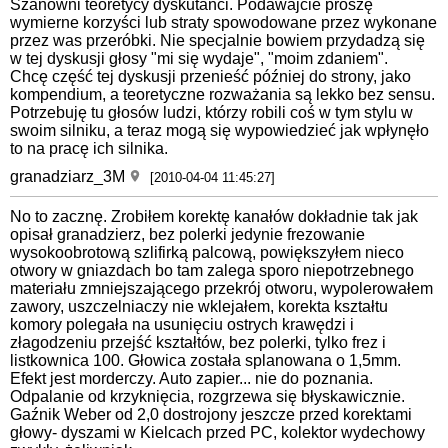
Szanowni teoretycy dyskutanci. Podawajcie proszę
wymierne korzyści lub straty spowodowane przez wykonane
przez was przeróbki. Nie specjalnie bowiem przydadzą się
w tej dyskusji głosy "mi się wydaje", "moim zdaniem".
Chcę część tej dyskusji przenieść później do strony, jako
kompendium, a teoretyczne rozważania są lekko bez sensu.
Potrzebuję tu głosów ludzi, którzy robili coś w tym stylu w
swoim silniku, a teraz mogą się wypowiedzieć jak wpłynęło
to na pracę ich silnika.
granadziarz_3M
[2010-04-04 11:45:27]
No to zacznę. Zrobiłem korektę kanałów dokładnie tak jak
opisał granadzierz, bez polerki jedynie frezowanie
wysokoobrotową szlifirką palcową, powiększyłem nieco
otwory w gniazdach bo tam zalega sporo niepotrzebnego
materiału zmniejszającego przekrój otworu, wypolerowałem
zawory, uszczelniaczy nie wklejałem, korekta kształtu
komory polegała na usunięciu ostrych krawędzi i
złagodzeniu przejść kształtów, bez polerki, tylko frez i
listkownica 100. Głowica została splanowana o 1,5mm.
Efekt jest morderczy. Auto zapier... nie do poznania.
Odpalanie od krzyknięcia, rozgrzewa się błyskawicznie.
Gaźnik Weber od 2,0 dostrojony jeszcze przed korektami
głowy- dyszami w Kielcach przed PC, kolektor wydechowy