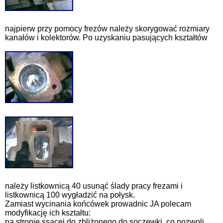
najpierw przy pomocy frezów należy skorygować rozmiary
kanałów i kolektorów. Po uzyskaniu pasujących kształtów
należy listkownicą 40 usunąć ślady pracy frezami i
listkownicą 100 wygładzić na połysk.
Zamiast wycinania końcówek prowadnic JA polecam
modyfikację ich kształtu:
na stronie ssącej do zbliżonego do soczewki, co pozwoli