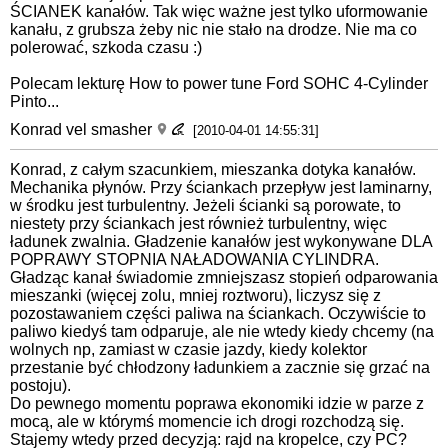
ŚCIANEK kanałów. Tak więc ważne jest tylko uformowanie
kanału, z grubsza żeby nic nie stało na drodze. Nie ma co
polerować, szkoda czasu :)
Polecam lekturę How to power tune Ford SOHC 4-Cylinder
Pinto...
Konrad vel smasher
[2010-04-01 14:55:31]
Konrad, z całym szacunkiem, mieszanka dotyka kanałów.
Mechanika płynów. Przy ściankach przepływ jest laminarny,
w środku jest turbulentny. Jeżeli ścianki są porowate, to
niestety przy ściankach jest również turbulentny, więc
ładunek zwalnia. Gładzenie kanałów jest wykonywane DLA
POPRAWY STOPNIA NAŁADOWANIA CYLINDRA.
Gładząc kanał świadomie zmniejszasz stopień odparowania
mieszanki (więcej zolu, mniej roztworu), liczysz się z
pozostawaniem części paliwa na ściankach. Oczywiście to
paliwo kiedyś tam odparuje, ale nie wtedy kiedy chcemy (na
wolnych np, zamiast w czasie jazdy, kiedy kolektor
przestanie być chłodzony ładunkiem a zacznie się grzać na
postoju).
Do pewnego momentu poprawa ekonomiki idzie w parze z
mocą, ale w którymś momencie ich drogi rozchodzą się.
Stajemy wtedy przed decyzją: rajd na kropelce, czy PC?