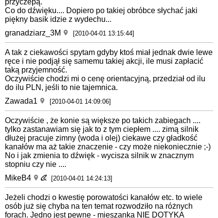
przyczepą.
Co do dźwięku.... Dopiero po takiej obróbce słychać jaki
piękny basik idzie z wydechu...
granadziarz_3M
[2010-04-01 13:15:44]
A tak z ciekawości spytam gdyby ktoś miał jednak dwie lewe
ręce i nie podjął się samemu takiej akcji, ile musi zapłacić
taką przyjemność.
Oczywiście chodzi mi o cenę orientacyjną, przedział od ilu
do ilu PLN, jeśli to nie tajemnica.
Zawada1
[2010-04-01 14:09:06]
Oczywiście , że konie są większe po takich zabiegach ....
tylko zastanawiam się jak to z tym ciepłem .... zimą silnik
dłużej pracuje zimny (woda i olej) ciekawe czy gładkość
kanałów ma aż takie znaczenie - czy może niekoniecznie ;-)
No i jak zmienia to dźwięk - wycisza silnik w znacznym
stopniu czy nie ....
MikeB4
[2010-04-01 14:24:13]
Jeżeli chodzi o kwestię porowatości kanałów etc. to wiele
osób już się chyba na ten temat rozwodziło na różnych
forach. Jedno jest pewne - mieszanka NIE DOTYKA