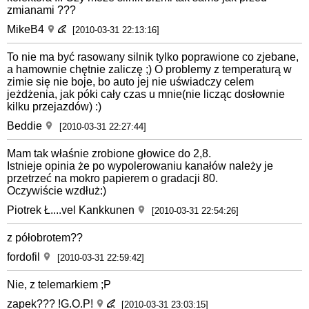
zmianami ???
MikeB4
[2010-03-31 22:13:16]
To nie ma być rasowany silnik tylko poprawione co zjebane,
a hamownie chętnie zaliczę ;) O problemy z temperaturą w
zimie się nie boje, bo auto jej nie uświadczy celem
jeżdżenia, jak póki cały czas u mnie(nie licząc dosłownie
kilku przejazdów) :)
Beddie
[2010-03-31 22:27:44]
Mam tak właśnie zrobione głowice do 2,8.
Istnieje opinia że po wypolerowaniu kanałów należy je
przetrzeć na mokro papierem o gradacji 80.
Oczywiście wzdłuż:)
Piotrek Ł....vel Kankkunen
[2010-03-31 22:54:26]
z półobrotem??
fordofil
[2010-03-31 22:59:42]
Nie, z telemarkiem ;P
zapek??? !G.O.P!
[2010-03-31 23:03:15]