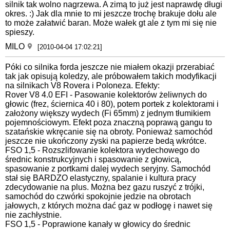
silnik tak wolno nagrzewa. A zimą to już jest naprawdę długi
okres. :) Jak dla mnie to mi jeszcze trochę brakuje dołu ale
to może załatwić baran. Może wałek gt ale z tym mi się nie
spieszy.
MILO
[2010-04-04 17:02:21]
Póki co silnika forda jeszcze nie miałem okazji przerabiać
tak jak opisują koledzy, ale próbowałem takich modyfikacji
na silnikach V8 Rovera i Poloneza. Efekty:
Rover V8 4.0 EFI - Pasowanie kolektorów żeliwnych do
głowic (frez, ściernica 40 i 80), potem portek z kolektorami i
założony większy wydech (Fi 65mm) z jednym tłumikiem
pojemnościowym. Efekt poza znaczną poprawą gangu to
szatańskie wkręcanie się na obroty. Ponieważ samochód
jeszcze nie ukończony zyski na papierze bedą wkrótce.
FSO 1,5 - Rozszlifowanie kolektora wydechowego do
średnic konstrukcyjnych i spasowanie z głowicą,
spasowanie z portkami dalej wydech seryjny. Samochód
stał się BARDZO elastyczny, spalanie i kultura pracy
zdecydowanie na plus. Można bez gazu ruszyć z trójki,
samochód do czwórki spokojnie jedzie na obrotach
jałowych, z których można dać gaz w podłogę i nawet się
nie zachłystnie.
FSO 1,5 - Poprawione kanały w głowicy do średnic