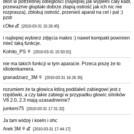
dłoń w potrzebnej odległości (najlepiej jak wypełni cały kadr,
przeważnie głuptaki dobrze złapią ostrość jak ich nic nie
rozprasza), zblokuj ostrość, przenieś aparat na cel i pal :)
pzdr
cOke
[2010-03-31 15:26:45]
i najlepiej wybierz zdjęcia makro :) nawet kompakt powinien
mieć taką funkcje.
Kohito_PS
[2010-03-31 15:50:01]
nie ma takich funkcji w tym aparacie. Przeca piszę że to
idiotenkamera.
granadziarz_3M
[2010-03-31 16:26:35]
rozumiem że ta głowica którą poddałeś zabiegowi jest z
rzędówki, a czy takie zabiegi w przypadku głowic silników
V6 2.0, 2.3 mają uzasadnienie?
junkers75
[2010-03-31 17:31:32]
Ja tam widzę i koeln i ohc
Arek 3M
[2010-03-31 17:44:17]