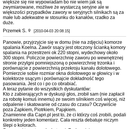
większe się nie wypowiadam bo nie wiem jak są
zwymiarowane, możliwe że wystarczą seryjne ale w
większości przypadków zawory w seryjnych silnikach są za
małe lub adekwatne w stosunku do kanałów, rzadko za
duże.
Przemek S.
[2010-04-03 20:08:15]
Panowie, przyjrzyjcie się w domu (nie na zdjęciu) komorze
spalania Koelna. Zawór ssący jest otoczony ścianką komory
spalania na przestrzeni ok 220 stopni, wydechowy około
300 stopni. Policzcie powierzchnię zaworu po wewnętrznej
stronie przylgni pomniejszoną o powierzchnię trzonka i
porównajcie z powierzchnią przekroju kanału dolotowego.
Pomierzcie sobie rozmiar okna dolotowego w głowicy i w
kolektorze ssącym i porównajcie dokładność tego
pasowania. Jest co i po co obrabiać.
A teraz pytanie do wszystkich dyskutantów:
Kto z zabierających w dyskusji głos, zrobił sam (nie zapłacił
za robotę komuś innemu) ze swoim silnikiem coś więcej, niż
odpalenie i skatowanie od czasu do czasu? Oczywiście
poza Zapkiem, Piotrkiem, Pająkiem.
Znamienne dla Capri.pl jest to, że ci którzy coś zrobili, podali
konkretny jeden komentarz. Cała reszta debatuje niczym
ślepi o kolorach.