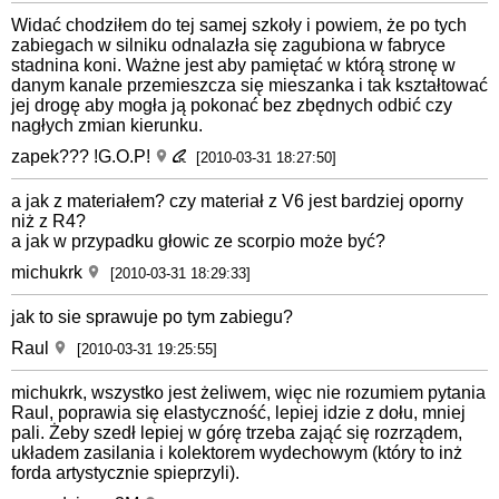
Widać chodziłem do tej samej szkoły i powiem, że po tych
zabiegach w silniku odnalazła się zagubiona w fabryce
stadnina koni. Ważne jest aby pamiętać w którą stronę w
danym kanale przemieszcza się mieszanka i tak kształtować
jej drogę aby mogła ją pokonać bez zbędnych odbić czy
nagłych zmian kierunku.
zapek??? !G.O.P!
[2010-03-31 18:27:50]
a jak z materiałem? czy materiał z V6 jest bardziej oporny
niż z R4?
a jak w przypadku głowic ze scorpio może być?
michukrk
[2010-03-31 18:29:33]
jak to sie sprawuje po tym zabiegu?
Raul
[2010-03-31 19:25:55]
michukrk, wszystko jest żeliwem, więc nie rozumiem pytania
Raul, poprawia się elastyczność, lepiej idzie z dołu, mniej
pali. Żeby szedł lepiej w górę trzeba zająć się rozrządem,
układem zasilania i kolektorem wydechowym (który to inż
forda artystycznie spieprzyli).