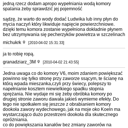
jedną rzecz dodam apropo wypełniania wodą komory
spalania żeby sprawdzić jej pojemność
sądzę, że warto do wody dodać Ludwika lub inny płyn do
mycia naczyń który likwiduje napięcie powierzchniowe.
dzięki temu komora zostanie wypełniona dokładnie płynem
bez utrzymywania się pecherzyków powietrza w szczelinach
michukrk
[2010-04-02 15:31:33]
ja to robię ropą.
granadziarz_3M
[2010-04-02 21:43:55]
Jedna uwaga co do komory V6, moim zdaniem powiększać
powinno się tylko stronę przy zaworze ssącym, te ścianę na
którą wpada mieszanka,czyli przy świecy, polepszy to
napełnianie kosztem niewielkiego spadku stopnia
sprężania. Nie wydaje mi się żeby obróbka komory po
drugiej stronie zaworu dawała jakieś wymierne efekty. Do
tego nie spotkałem się jeszcze z obrabianiem komory
dookoła zawory wydechowego, jak na moje oko Koeln ma
wystarczająco dużo przestrzeni dookoła dla skutecznego
opróżniania.
co do powiększania kanałów bez zmiany zaworów na