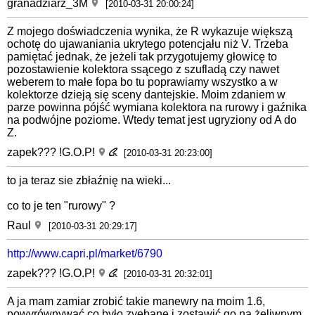
granadziarz_3M
[2010-03-31 20:00:24]
Z mojego doświadczenia wynika, że R wykazuje większą
ochotę do ujawaniania ukrytego potencjału niż V. Trzeba
pamiętać jednak, że jeżeli tak przygotujemy głowicę to
pozostawienie kolektora ssącego z szufladą czy nawet
weberem to małe fopa bo tu poprawiamy wszystko a w
kolektorze dzieją się sceny dantejskie. Moim zdaniem w
parze powinna pójść wymiana kolektora na rurowy i gaźnika
na podwójne poziome. Wtedy temat jest ugryziony od A do
Z.
zapek??? !G.O.P!
[2010-03-31 20:23:00]
to ja teraz sie zbłaźnię na wieki...
co to je ten "rurowy" ?
Raul
[2010-03-31 20:29:17]
http://www.capri.pl/market/6790
zapek??? !G.O.P!
[2010-03-31 20:32:01]
A ja mam zamiar zrobić takie manewry na moim 1.6,
powyrównywać co było zyebane i zostawić go na żeliwnym