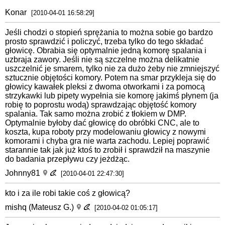
Konar
[2010-04-01 16:58:29]
Jeśli chodzi o stopień sprężania to można sobie go bardzo
prosto sprawdzić i policzyć, trzeba tylko do tego składać
głowicę. Obrabia się optymalnie jedną komorę spalania i
uzbraja zawory. Jeśli nie są szczelne można delikatnie
uszczelnić je smarem, tylko nie za dużo żeby nie zmniejszyć
sztucznie objętości komory. Potem na smar przykleja się do
głowicy kawałek pleksi z dwoma otworkami i za pomocą
strzykawki lub pipety wypełnia sie komorę jakimś płynem (ja
robię to poprostu wodą) sprawdzając objętość komory
spalania. Tak samo można zrobić z tłokiem w DMP.
Optymalnie byłoby dać głowicę do obróbki CNC, ale to
koszta, kupa roboty przy modelowaniu głowicy z nowymi
komorami i chyba gra nie warta zachodu. Lepiej poprawić
starannie tak jak już ktoś to zrobił i sprawdził na maszynie
do badania przepływu czy jeżdżąc.
Johnny81
[2010-04-01 22:47:30]
kto i za ile robi takie coś z głowicą?
mishq (Mateusz G.)
[2010-04-02 01:05:17]