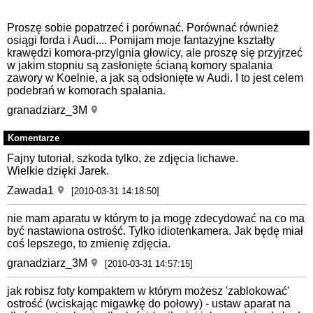
Proszę sobie popatrzeć i porównać. Porównać również
osiągi forda i Audi.... Pomijam moje fantazyjne kształty
krawędzi komora-przylgnia głowicy, ale proszę się przyjrzeć
w jakim stopniu są zasłonięte ścianą komory spalania
zawory w Koelnie, a jak są odsłonięte w Audi. I to jest celem
podebrań w komorach spalania.
granadziarz_3M
Komentarze
Fajny tutorial, szkoda tylko, że zdjęcia lichawe.
Wielkie dzięki Jarek.
Zawada1
[2010-03-31 14:18:50]
nie mam aparatu w którym to ja mogę zdecydować na co ma
być nastawiona ostrość. Tylko idiotenkamera. Jak będę miał
coś lepszego, to zmienię zdjęcia.
granadziarz_3M
[2010-03-31 14:57:15]
jak robisz foty kompaktem w którym możesz 'zablokować'
ostrość (wciskając migawkę do połowy) - ustaw aparat na