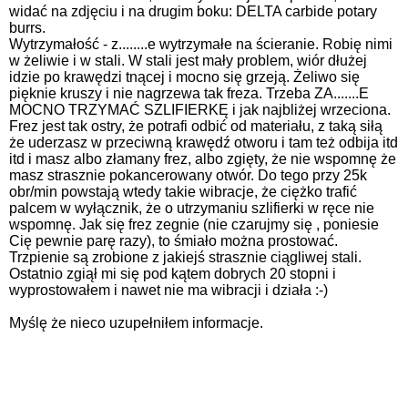
widać na zdjęciu i na drugim boku: DELTA carbide potary
burrs.
Wytrzymałość - z........e wytrzymałe na ścieranie. Robię nimi
w żeliwie i w stali. W stali jest mały problem, wiór dłużej
idzie po krawędzi tnącej i mocno się grzeją. Żeliwo się
pięknie kruszy i nie nagrzewa tak freza. Trzeba ZA.......E
MOCNO TRZYMAĆ SZLIFIERKĘ i jak najbliżej wrzeciona.
Frez jest tak ostry, że potrafi odbić od materiału, z taką siłą
że uderzasz w przeciwną krawędź otworu i tam też odbija itd
itd i masz albo złamany frez, albo zgięty, że nie wspomnę że
masz strasznie pokancerowany otwór. Do tego przy 25k
obr/min powstają wtedy takie wibracje, że ciężko trafić
palcem w wyłącznik, że o utrzymaniu szlifierki w ręce nie
wspomnę. Jak się frez zegnie (nie czarujmy się , poniesie
Cię pewnie parę razy), to śmiało można prostować.
Trzpienie są zrobione z jakiejś strasznie ciągliwej stali.
Ostatnio zgiął mi się pod kątem dobrych 20 stopni i
wyprostowałem i nawet nie ma wibracji i działa :-)
Myślę że nieco uzupełniłem informacje.