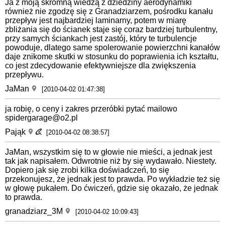
Ja z moją skromną wiedzą z dziedziny aerodynamiki
również nie zgodzę się z Granadziarzem, pośrodku kanału
przepływ jest najbardziej laminarny, potem w miarę
zbliżania się do ścianek staje się coraz bardziej turbulentny,
przy samych ściankach jest zastój, który te turbulencje
powoduje, dlatego same spolerowanie powierzchni kanałów
daje znikome skutki w stosunku do poprawienia ich kształtu,
co jest zdecydowanie efektywniejsze dla zwiększenia
przepływu.
JaMan
[2010-04-02 01:47:38]
ja robię, o ceny i zakres przeróbki pytać mailowo
spidergarage@o2.pl
Pająk
[2010-04-02 08:38:57]
JaMan, wszystkim się to w głowie nie mieści, a jednak jest
tak jak napisałem. Odwrotnie niż by się wydawało. Niestety.
Dopiero jak się zrobi kilka doświadczeń, to się
przekonujesz, że jednak jest to prawda. Po wykładzie też się
w głowę pukałem. Do ćwiczeń, gdzie się okazało, że jednak
to prawda.
granadziarz_3M
[2010-04-02 10:09:43]