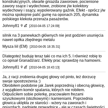
konstrukcyjnych, otwarte gniazda zaworowe, pocienione
zawory ssące i wydechowe, zrobione j/w kolektory
wydechowy i ssący, wypolerowany gaźnik. Efekt - oprócz j/w
można spokojnie palić gumę na oponach 205, dynamika
polskiego klekota przeraża pasażerów.
Johnny81
[2010-04-05 17:24:09]
silnik na 3 panewkach głównych nie jest godzien usunięcia
nawet opiłka zbędnego metalu
Mysza liil (EM)
[2010-04-05 18:35:31]
Dlategoteż buduję teraz taki co ma ich 5. I również robię to
co opisał Granadziarz. Efekty prac sprawdzę na hamowni.
Johnny81
[2010-04-05 18:43:13]
Ja, z racji zrobienia drugiej głowy od pinto, też dorzucę
swoje spostrzeżenia :)
Obrobiłem podobnie jak Jarek poprzednią i obecną głowicę,
z wyjątkiem komór spalania, których nie robiłem.
Odpuściłem sobie polerkę, pracowałem frezami
szyszkowymi (stożkowymi) i kamieniami. Poprzednia
głowica uklękła ze starości - wżery na zaworach i
gniazdach, padnięte prowadnice - ale w czasach świetności,