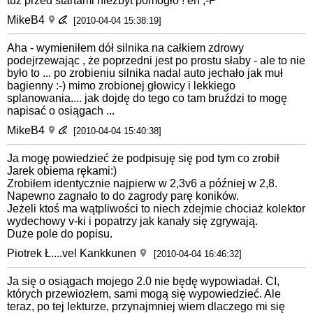
tuż przed startami niezbyt pomogło ! eh ;-P
MikeB4
[2010-04-04 15:38:19]
Aha - wymieniłem dół silnika na całkiem zdrowy
podejrzewając , że poprzedni jest po prostu słaby - ale to nie
było to ... po zrobieniu silnika nadal auto jechało jak muł
bagienny :-) mimo zrobionej głowicy i lekkiego
splanowania.... jak dojdę do tego co tam bruździ to mogę
napisać o osiągach ...
MikeB4
[2010-04-04 15:40:38]
Ja mogę powiedzieć że podpisuję się pod tym co zrobił
Jarek obiema rękami:)
Zrobiłem identycznie najpierw w 2,3v6 a później w 2,8.
Napewno zagnało to do zagrody parę koników.
Jeżeli ktoś ma wątpliwości to niech zdejmie chociaż kolektor
wydechowy v-ki i popatrzy jak kanały się zgrywają.
Duże pole do popisu.
Piotrek Ł....vel Kankkunen
[2010-04-04 16:46:32]
Ja się o osiągach mojego 2.0 nie będę wypowiadał. CI,
których przewiozłem, sami mogą się wypowiedzieć. Ale
teraz, po tej lekturze, przynajmniej wiem dlaczego mi się