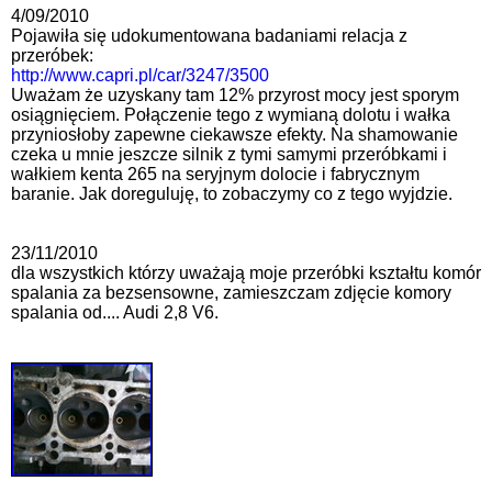
4/09/2010
Pojawiła się udokumentowana badaniami relacja z
przeróbek:
http://www.capri.pl/car/3247/3500
Uważam że uzyskany tam 12% przyrost mocy jest sporym
osiągnięciem. Połączenie tego z wymianą dolotu i wałka
przyniosłoby zapewne ciekawsze efekty. Na shamowanie
czeka u mnie jeszcze silnik z tymi samymi przeróbkami i
wałkiem kenta 265 na seryjnym dolocie i fabrycznym
baranie. Jak doreguluję, to zobaczymy co z tego wyjdzie.
23/11/2010
dla wszystkich którzy uważają moje przeróbki kształtu komór
spalania za bezsensowne, zamieszczam zdjęcie komory
spalania od.... Audi 2,8 V6.