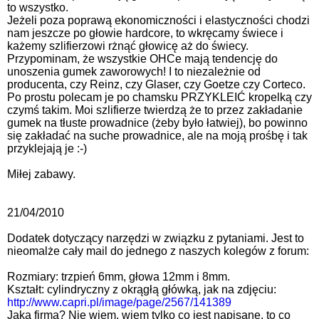
to wszystko.
Jeżeli poza poprawą ekonomiczności i elastyczności chodzi
nam jeszcze po głowie hardcore, to wkręcamy świece i
każemy szlifierzowi rżnąć głowicę aż do świecy.
Przypominam, że wszystkie OHCe mają tendencję do
unoszenia gumek zaworowych! I to niezależnie od
producenta, czy Reinz, czy Glaser, czy Goetze czy Corteco.
Po prostu polecam je po chamsku PRZYKLEIĆ kropelką czy
czymś takim. Moi szlifierze twierdzą że to przez zakładanie
gumek na tłuste prowadnice (żeby było łatwiej), bo powinno
się zakładać na suche prowadnice, ale na moją prośbę i tak
przyklejają je :-)
Miłej zabawy.
21/04/2010
Dodatek dotyczący narzędzi w związku z pytaniami. Jest to
nieomalże cały mail do jednego z naszych kolegów z forum:
Rozmiary: trzpień 6mm, głowa 12mm i 8mm.
Kształt: cylindryczny z okrągłą główką, jak na zdjęciu:
http://www.capri.pl/image/page/2567/141389
Jaka firma? Nie wiem, wiem tylko co jest napisane, to co