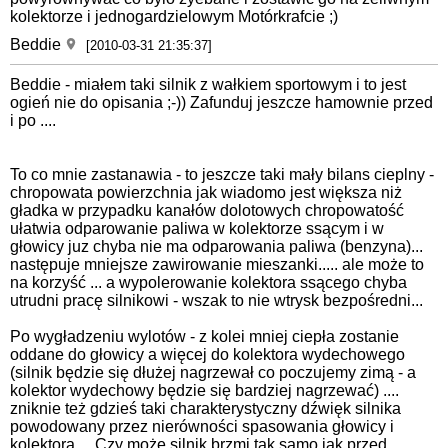
kolektorze i jednogardzielowym Motórkrafcie ;)
Beddie
[2010-03-31 21:35:37]
Beddie - miałem taki silnik z wałkiem sportowym i to jest
ogień nie do opisania ;-)) Zafunduj jeszcze hamownie przed
i po ....
To co mnie zastanawia - to jeszcze taki mały bilans cieplny -
chropowata powierzchnia jak wiadomo jest większa niż
gładka w przypadku kanałów dolotowych chropowatość
ułatwia odparowanie paliwa w kolektorze ssącym i w
głowicy juz chyba nie ma odparowania paliwa (benzyna)...
następuje mniejsze zawirowanie mieszanki..... ale może to
na korzyść ... a wypolerowanie kolektora ssącego chyba
utrudni pracę silnikowi - wszak to nie wtrysk bezpośredni...
Po wygładzeniu wylotów - z kolei mniej ciepła zostanie
oddane do głowicy a więcej do kolektora wydechowego
(silnik będzie się dłużej nagrzewał co poczujemy zimą - a
kolektor wydechowy będzie się bardziej nagrzewać) ....
zniknie też gdzieś taki charakterystyczny dźwięk silnika
powodowany przez nierówności spasowania głowicy i
kolektora ... Czy może silnik brzmi tak samo jak przed