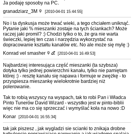
Ja podaję sposoby na PC.
granadziarz_3M
[2010-04-01 15:44:55]
No i ta dyskusja może trwać wieki, a tego chciałem uniknąć.
Pytanie jaki % mieszanki zostaje na tych ściankach? Może
raczej jaki promil? :) Chodzi tylko o to, że gra nie warta
świeczki, lepiej ten czas i narzędzia wykorzystać na
dopracowanie kształtu kanałów etc. No ale może się mylę :)
Konrad vel smasher
[2010-04-01 16:49:53]
Najbardziej interesująca część mieszanki (ta szybsza)
dotyka tylko jednej powierzchni kanału, tylko nie pamiętam
której :) - resztę kanału się napawa i formuje w zwężkę - to
przyspiesza mieszankę wielokrotnie bardziej niż
polerowanie.
Tak to robią wszyscy na wyspach, tak to robi Pan i Władca
Pinto Tunerów David Wizard - wszystko jest w pinto-biblii
więc nie ma co się sprzeczać i wymyślać koła na nowo :D
Konar
[2010-04-01 16:55:34]
tak jak piszesz , jak wygladzi sie scianki to znikaja drobne
turbulencje poprawiajace parowanie a jak wiadomo spalaja