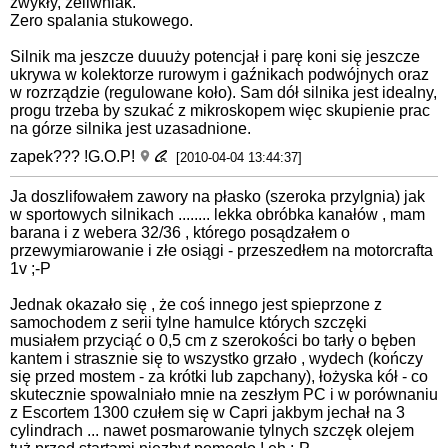
zwykły, żeliwniak.
Zero spalania stukowego.
Silnik ma jeszcze duuuży potencjał i parę koni się jeszcze
ukrywa w kolektorze rurowym i gaźnikach podwójnych oraz
w rozrządzie (regulowane koło). Sam dół silnika jest idealny,
progu trzeba by szukać z mikroskopem więc skupienie prac
na górze silnika jest uzasadnione.
zapek??? !G.O.P!
[2010-04-04 13:44:37]
Ja doszlifowałem zawory na płasko (szeroka przylgnia) jak
w sportowych silnikach ........ lekka obróbka kanałów , mam
barana i z webera 32/36 , którego posądzałem o
przewymiarowanie i złe osiągi - przeszedłem na motorcrafta
1v ;-P
Jednak okazało się , że coś innego jest spieprzone z
samochodem z serii tylne hamulce których szczęki
musiałem przyciąć o 0,5 cm z szerokości bo tarły o bęben
kantem i strasznie się to wszystko grzało , wydech (kończy
się przed mostem - za krótki lub zapchany), łożyska kół - co
skutecznie spowalniało mnie na zeszłym PC i w porównaniu
z Escortem 1300 czułem się w Capri jakbym jechał na 3
cylindrach ... nawet posmarowanie tylnych szczęk olejem