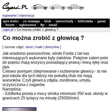
logowanie
|
rejestracja
spis treści
·
co nowego
·
klub
·
samochody
·
biblioteka
·
garaż
·
forum
·
ogłoszenia
·
ftp
·
email
capri.pl
» Co można zrobić z głowicą ?
Co można zrobić z głowicą ?
[ rozmiar zdjęć:
duże
|
małe
|
domyślne
]
Jak wiadomo powszechnie, silniki Forda z lat nas
interesujących wykonane były żałośnie. Potężne zatem pole
do popisu mają wszyscy posiadający prawą i lewą rękę oraz
jaja.
Celowo pomijam zdejmowanie i rozbieranie głowicy - to nie
jest robota dla tych którzy nie potrafią i/lub nie mają
warunków. Czyli głowica zdjęta, rozebrana, umyta,
oczyszczona z nagarów.
Narzędzia:
- Szlifierka prosta o mocy silnika minimum 350 wat, obroty w
granicach 25 tysięcy na minutę (25000/min)