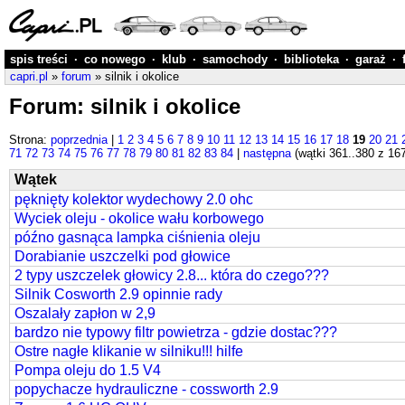
spis treści
·
co nowego
·
klub
·
samochody
·
biblioteka
·
garaż
·
capri.pl
»
forum
» silnik i okolice
Forum: silnik i okolice
Strona:
poprzednia
|
1
2
3
4
5
6
7
8
9
10
11
12
13
14
15
16
17
18
19
20
21
71
72
73
74
75
76
77
78
79
80
81
82
83
84
|
następna
(wątki 361..380 z 16
Wątek
pęknięty kolektor wydechowy 2.0 ohc
Wyciek oleju - okolice wału korbowego
późno gasnąca lampka ciśnienia oleju
Dorabianie uszczelki pod głowice
2 typy uszczelek głowicy 2.8... która do czego???
Silnik Cosworth 2.9 opinnie rady
Oszalały zapłon w 2,9
bardzo nie typowy filtr powietrza - gdzie dostac???
Ostre nagłe klikanie w silniku!!! hilfe
Pompa oleju do 1.5 V4
popychacze hydrauliczne - cossworth 2.9