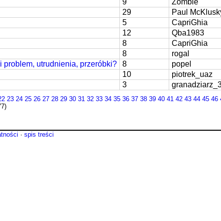
9
Zombie
29
Paul McKlusk
5
CapriGhia
12
Qba1983
8
CapriGhia
8
rogal
ki problem, utrudnienia, przeróbki?
8
popel
10
piotrek_uaz
3
granadziarz_
22
23
24
25
26
27
28
29
30
31
32
33
34
35
36
37
38
39
40
41
42
43
44
45
46
77)
atności
·
spis treści