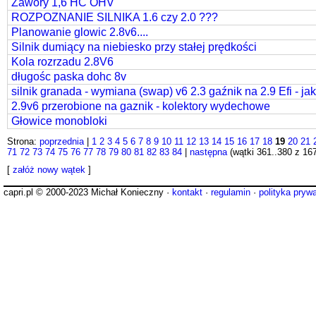
Zawory 1,6 HC OHV
ROZPOZNANIE SILNIKA 1.6 czy 2.0 ???
Planowanie glowic 2.8v6....
Silnik dumiący na niebiesko przy stałej prędkości
Kola rozrzadu 2.8V6
długośc paska dohc 8v
silnik granada - wymiana (swap) v6 2.3 gaźnik na 2.9 Efi - ja
2.9v6 przerobione na gaznik - kolektory wydechowe
Głowice monobloki
Strona:
poprzednia
|
1
2
3
4
5
6
7
8
9
10
11
12
13
14
15
16
17
18
19
20
21
71
72
73
74
75
76
77
78
79
80
81
82
83
84
|
następna
(wątki 361..380 z 16
[
załóż nowy wątek
]
capri.pl © 2000-2023 Michał Konieczny ·
kontakt
·
regulamin
·
polityka pryw