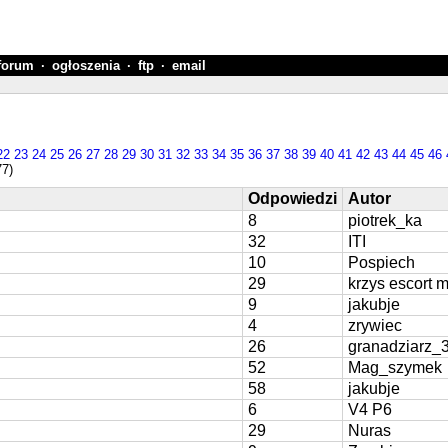
forum
·
ogłoszenia
·
ftp
·
email
22
23
24
25
26
27
28
29
30
31
32
33
34
35
36
37
38
39
40
41
42
43
44
45
46
77)
Odpowiedzi
Autor
8
piotrek_ka
32
ITI
10
Pospiech
29
krzys escort 
9
jakubje
4
zrywiec
26
granadziarz_
52
Mag_szymek
58
jakubje
6
V4 P6
29
Nuras