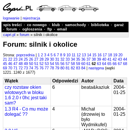
logowanie
|
rejestracja
spis treści
·
co nowego
·
klub
·
samochody
·
biblioteka
·
garaż
·
forum
·
ogłoszenia
·
ftp
·
email
capri.pl
»
forum
» silnik i okolice
Forum: silnik i okolice
Strona:
poprzednia
|
1
2
3
4
5
6
7
8
9
10
11
12
13
14
15
16
17
18
19
20
21
22
23
24
25
26
27
28
29
30
31
32
33
34
35
36
37
38
39
40
41
42
43
44
45
46
47
48
49
50
51
52
53
54
55
56
57
58
59
60
61
62
63
64
65
66
67
68
69
70
71
72
73
74
75
76
77
78
79
80
81
82
83
84
|
następna
(wątki
1221..1240 z 1677)
Wątek
Odpowiedzi
Autor
Data
czy rozstaw okien
6
beata&kaziuk
2004-
wlotowych w bloku
01-25
1.6 2.0 r 0hc jest taki
sam?
1.3 R4 - Co mu może
4
Michał
2004-
dolegać ??
(drzewiej to
01-25
było
Wydmikufel)