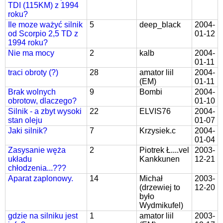
TDI (115KM) z 1994
roku?
Ile moze ważyć silnik
5
deep_black
2004-
od Scorpio 2,5 TD z
01-12
1994 roku?
Nie ma mocy
2
kalb
2004-
01-11
traci obroty (?)
28
amator liil
2004-
(EM)
01-11
Brak wolnych
9
Bombi
2004-
obrotow, dlaczego?
01-10
Silnik - a zbyt wysoki
22
ELVIS76
2004-
stan oleju
01-07
Jaki silnik?
7
Krzysiek.c
2004-
01-04
Zasysanie węża
2
Piotrek Ł....vel
2003-
układu
Kankkunen
12-21
chłodzenia...???
Aparat zaplonowy.
14
Michał
2003-
(drzewiej to
12-20
było
Wydmikufel)
gdzie na silniku jest
1
amator liil
2003-