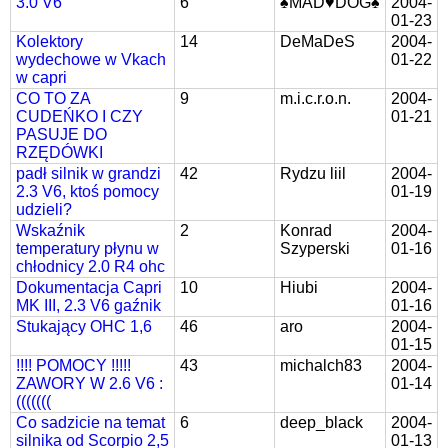
3.0 V6
6
♠MAD♥DOG♠
2004-
01-23
Kolektory
14
DeMaDeS
2004-
wydechowe w Vkach
01-22
w capri
CO TO ZA
9
m.i.c.r.o.n.
2004-
CUDEŃKO I CZY
01-21
PASUJE DO
RZĘDÓWKI
padł silnik w grandzi
42
Rydzu liil
2004-
2.3 V6, ktoś pomocy
01-19
udzieli?
Wskaźnik
2
Konrad
2004-
temperatury płynu w
Szyperski
01-16
chłodnicy 2.0 R4 ohc
Dokumentacja Capri
10
Hiubi
2004-
MK III, 2.3 V6 gaźnik
01-16
Stukający OHC 1,6
46
aro
2004-
01-15
!!!! POMOCY !!!!!
43
michalch83
2004-
ZAWORY W 2.6 V6 :
01-14
(((((((
Co sadzicie na temat
6
deep_black
2004-
silnika od Scorpio 2,5
01-13