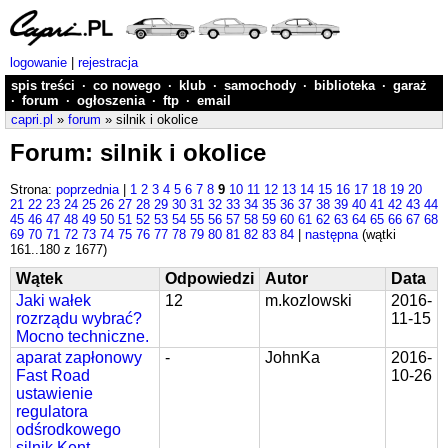
logowanie
|
rejestracja
spis treści
·
co nowego
·
klub
·
samochody
·
biblioteka
·
garaż
·
forum
·
ogłoszenia
·
ftp
·
email
capri.pl
»
forum
» silnik i okolice
Forum: silnik i okolice
Strona:
poprzednia
|
1
2
3
4
5
6
7
8
9
10
11
12
13
14
15
16
17
18
19
20
21
22
23
24
25
26
27
28
29
30
31
32
33
34
35
36
37
38
39
40
41
42
43
44
45
46
47
48
49
50
51
52
53
54
55
56
57
58
59
60
61
62
63
64
65
66
67
68
69
70
71
72
73
74
75
76
77
78
79
80
81
82
83
84
|
następna
(wątki
161..180 z 1677)
Wątek
Odpowiedzi
Autor
Data
Jaki wałek
12
m.kozlowski
2016-
rozrządu wybrać?
11-15
Mocno techniczne.
aparat zapłonowy
-
JohnKa
2016-
Fast Road
10-26
ustawienie
regulatora
odśrodkowego
silnik Kent