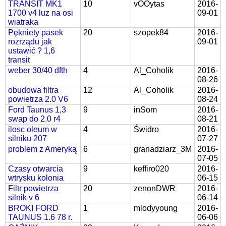
TRANSIT MK1
10
vOOytas
2016-
1700 v4 luz na osi
09-01
wiatraka
Pękniety pasek
20
szopek84
2016-
rozrządu jak
09-01
ustawić ? 1,6
transit
weber 30/40 dfth
4
Al_Coholik
2016-
08-26
obudowa filtra
12
Al_Coholik
2016-
powietrza 2.0 V6
08-24
Ford Taunus 1,3
9
inSom
2016-
swap do 2.0 r4
08-21
ilosc oleum w
4
Świdro
2016-
silniku 207
07-27
problem z Ameryką
6
granadziarz_3M
2016-
07-05
Czasy otwarcia
9
keffiro020
2016-
wtrysku kolonia
06-15
Filtr powietrza
20
zenonDWR
2016-
silnik v 6
06-14
BROKI FORD
1
mlodyyoung
2016-
TAUNUS 1.6 78 r.
06-06