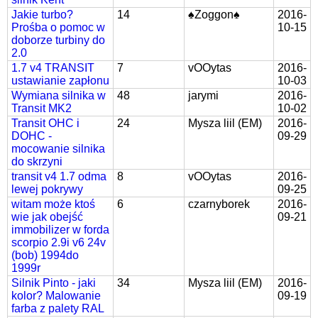
Jakie turbo?
14
♠Zoggon♠
2016-
Prośba o pomoc w
10-15
doborze turbiny do
2.0
1.7 v4 TRANSIT
7
vOOytas
2016-
ustawianie zapłonu
10-03
Wymiana silnika w
48
jarymi
2016-
Transit MK2
10-02
Transit OHC i
24
Mysza liil (EM)
2016-
DOHC -
09-29
mocowanie silnika
do skrzyni
transit v4 1.7 odma
8
vOOytas
2016-
lewej pokrywy
09-25
witam może ktoś
6
czarnyborek
2016-
wie jak obejść
09-21
immobilizer w forda
scorpio 2.9i v6 24v
(bob) 1994do
1999r
Silnik Pinto - jaki
34
Mysza liil (EM)
2016-
kolor? Malowanie
09-19
farba z palety RAL