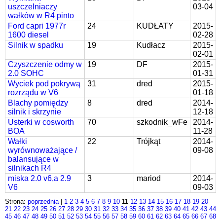
uszczelniaczy
03-04
wałków w R4 pinto
Ford capri 1977r
24
KUDŁATY
2015-
1600 diesel
02-28
Silnik w spadku
19
Kudłacz
2015-
02-01
Czyszczenie odmy w
19
DF
2015-
2.0 SOHC
01-31
Wyciek pod pokrywą
31
dred
2015-
rozrządu w V6
01-18
Blachy pomiędzy
8
dred
2014-
silnik i skrzynie
12-18
Usterki w cosworth
70
szkodnik_wFe
2014-
BOA
11-28
Wałki
22
Trójkąt
2014-
wyrównoważające /
09-08
balansujące w
silnikach R4
miska 2.0 v6,a 2.9
3
mariod
2014-
V6
09-03
Strona:
poprzednia
|
1
2
3
4
5
6
7
8
9
10
11
12
13
14
15
16
17
18
19
20
21
22
23
24
25
26
27
28
29
30
31
32
33
34
35
36
37
38
39
40
41
42
43
44
45
46
47
48
49
50
51
52
53
54
55
56
57
58
59
60
61
62
63
64
65
66
67
68