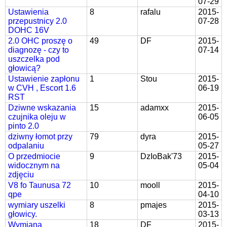
07-29
Ustawienia
8
rafalu
2015-
przepustnicy 2.0
07-28
DOHC 16V
2.0 OHC proszę o
49
DF
2015-
diagnozę - czy to
07-14
uszczelka pod
głowicą?
Ustawienie zapłonu
1
Stou
2015-
w CVH , Escort 1.6
06-19
RST
Dziwne wskazania
15
adamxx
2015-
czujnika oleju w
06-05
pinto 2.0
dziwny łomot przy
79
dyra
2015-
odpalaniu
05-27
O przedmiocie
9
DzIoBak'73
2015-
widocznym na
05-04
zdjęciu
V8 fo Taunusa 72
10
mooll
2015-
qpe
04-10
wymiary uszelki
8
pmajes
2015-
głowicy.
03-13
Wymiana
18
DF
2015-