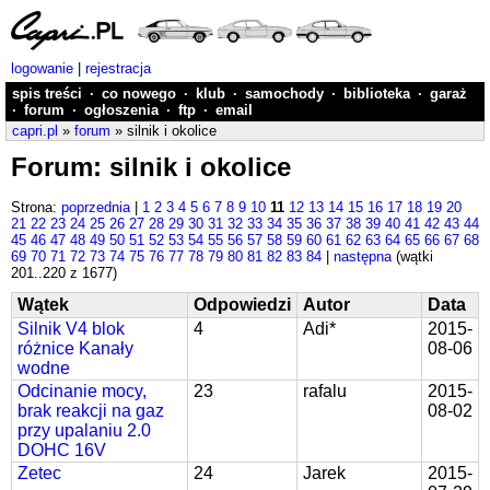
logowanie
|
rejestracja
spis treści
·
co nowego
·
klub
·
samochody
·
biblioteka
·
garaż
·
forum
·
ogłoszenia
·
ftp
·
email
capri.pl
»
forum
» silnik i okolice
Forum: silnik i okolice
Strona:
poprzednia
|
1
2
3
4
5
6
7
8
9
10
11
12
13
14
15
16
17
18
19
20
21
22
23
24
25
26
27
28
29
30
31
32
33
34
35
36
37
38
39
40
41
42
43
44
45
46
47
48
49
50
51
52
53
54
55
56
57
58
59
60
61
62
63
64
65
66
67
68
69
70
71
72
73
74
75
76
77
78
79
80
81
82
83
84
|
następna
(wątki
201..220 z 1677)
Wątek
Odpowiedzi
Autor
Data
Silnik V4 blok
4
Adi*
2015-
różnice Kanały
08-06
wodne
Odcinanie mocy,
23
rafalu
2015-
brak reakcji na gaz
08-02
przy upalaniu 2.0
DOHC 16V
Zetec
24
Jarek
2015-