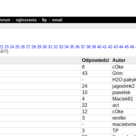
forum
·
ogłoszenia
·
ftp
·
email
22
23
24
25
26
27
28
29
30
31
32
33
34
35
36
37
38
39
40
41
42
43
44
45
46
1677)
Odpowiedzi
Autor
8
cOke
43
Grim
-
H2O patry
24
jagoolmk2
10
pawelek
4
Maciek81
32
act
12
cOke
3
renifer
-
maciekvm
3
TP