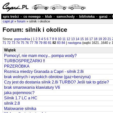
spis treści
·
co nowego
·
klub
·
samochody
·
biblioteka
·
garaż
·
capri.pl
»
forum
» silnik i okolice
Forum: silnik i okolice
Strona:
poprzednia
|
1
2
3
4
5
6
7
8
9
10
11
12
13
14
15
16
17
18
19
20
21
71
72
73
74
75
76
77
78
79
80
81
82
83
84
|
następna
(wątki 1621..1640 z 
Wątek
Pomocy!, nie mam mocy... pompa wody?
TURBOSPRĘŻARKI !!
PRZERÓBKA
Roznica miedzy Granada a Capri - silnik 2.8i
brak wolnych i wysokich obrotow (gaz+benzyna)
Czy jest do dostania silnik 2.8i TURBO? Jeśli tak to gdzie?
brak smarowania klawiatury V6
jaka pojemnosc?
Silnik 1.7 LC a HC
silnik 2.8
Malowanie silnika