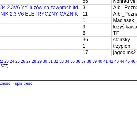
56
Konrad ve
4 2.3V6 YY, luzów na zaworach itd.
3
Albi_Pozn
9 SILNIK 2.3 V6 ELETRYCZNY GAŻNIK
11
Albi_Pozn
1
Maciasek
9
krzyś kawa
6
TP
36
starrsky
1
trzypion
17
jagoolmk2
22
23
24
25
26
27
28
29
30
31
32
33
34
35
36
37
38
39
40
41
42
43
44
45
46
1677)
atności
·
spis treści