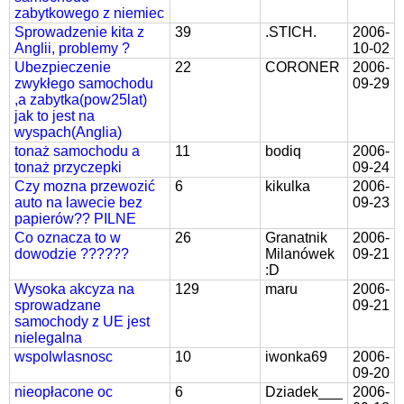
zabytkowego z niemiec
Sprowadzenie kita z
39
.STICH.
2006-
Anglii, problemy ?
10-02
Ubezpieczenie
22
CORONER
2006-
zwykłego samochodu
09-29
,a zabytka(pow25lat)
jak to jest na
wyspach(Anglia)
tonaż samochodu a
11
bodiq
2006-
tonaż przyczepki
09-24
Czy mozna przewozić
6
kikulka
2006-
auto na lawecie bez
09-23
papierów?? PILNE
Co oznacza to w
26
Granatnik
2006-
dowodzie ??????
Milanówek
09-21
:D
Wysoka akcyza na
129
maru
2006-
sprowadzane
09-21
samochody z UE jest
nielegalna
wspolwlasnosc
10
iwonka69
2006-
09-20
nieopłacone oc
6
Dziadek___
2006-