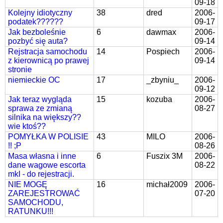
09-18
Kolejny idiotyczny
38
dred
2006-
podatek??????
09-17
Jak bezboleśnie
6
dawmax
2006-
pozbyć się auta?
09-14
Rejstracja samochodu
14
Pospiech
2006-
z kierownicą po prawej
09-14
stronie
niemieckie OC
17
_zbyniu_
2006-
09-12
Jak teraz wygląda
15
kozuba
2006-
sprawa ze zmianą
08-27
silnika na większy??
wie ktoś??
POMYŁKA W POLISIE
43
MILO
2006-
!! ;P
08-26
Masa własna i inne
6
Fuszix 3M
2006-
dane wagowe escorta
08-22
mkI - do rejestracji.
NIE MOGĘ
16
michał2009
2006-
ZAREJESTROWAĆ
07-20
SAMOCHODU,
RATUNKU!!!