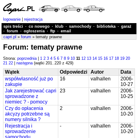
logowanie
|
rejestracja
spis treści
·
co nowego
·
klub
·
samochody
·
biblioteka
·
garaż
·
forum
·
ogłoszenia
·
ftp
·
email
capri.pl
»
forum
» tematy prawne
Forum: tematy prawne
Strona:
poprzednia
|
1
2
3
4
5
6
7
8
9
10
11
12
13
14
15
16
17
18
19
20
21
22
|
następna
(wątki 201..220 z 429)
Wątek
Odpowiedzi
Autor
Data
współwłasność już po
16
valhallen
2006-
zakupie
10-27
Jak zarejestrować capri
23
valhallen
2006-
sprowadzone z
10-25
niemiec ? - pomocy
Czy do opłacenia
2
valhallen
2006-
akcyzy potrzebne są
10-20
numery silnika ?
Rejestracja i
-
valhallen
2006-
sprowadzenie
10-20
samochodu