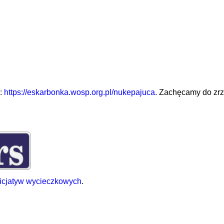
ę:
https://eskarbonka.wosp.org.pl/nukepajuca
. Zachęcamy do zrzu
nicjatyw wycieczkowych
.