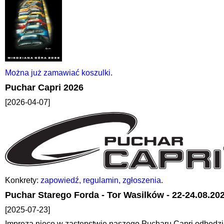
Można już zamawiać koszulki
.
Puchar Capri 2026
[2026-04-07]
Konkrety:
zapowiedź, regulamin, zgłoszenia
.
Puchar Starego Forda - Tor Wasilków - 22-24.08.20
[2025-07-23]
Impreza nieco w zastępstwie naszego Pucharu Capri odbędzie