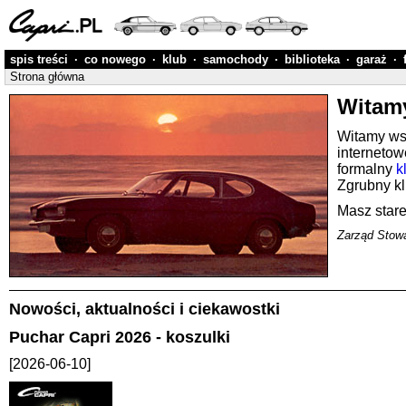
spis treści
·
co nowego
·
klub
·
samochody
·
biblioteka
·
garaż
·
Strona główna
Witamy
Witamy wsz
interneto
formalny
k
Zgrubny kl
Masz stare
Zarząd Stowa
Nowości, aktualności i ciekawostki
Puchar Capri 2026 - koszulki
[2026-06-10]