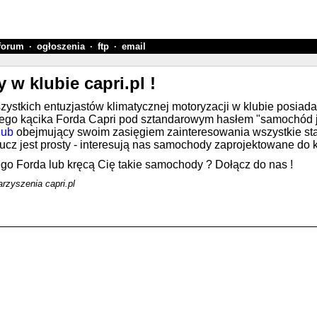
forum
·
ogłoszenia
·
ftp
·
email
 w klubie capri.pl !
ystkich entuzjastów klimatycznej motoryzacji w klubie posiad
wego kącika Forda Capri pod sztandarowym hasłem "samochód j
lub
obejmujący swoim zasięgiem zainteresowania wszystkie stare
ucz jest prosty - interesują nas samochody zaprojektowane do k
go Forda lub kręcą Cię takie samochody ? Dołącz do nas !
rzyszenia capri.pl