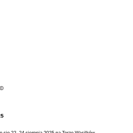
25
 się 22–24 sierpnia 2025 na Torze Wasilków.