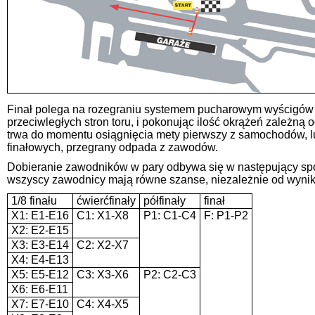
Finał polega na rozegraniu systemem pucharowym wyścigów pom
przeciwległych stron toru, i pokonując ilość okrążeń zależną o
trwa do momentu osiągnięcia mety pierwszy z samochodów, l
finałowych, przegrany odpada z zawodów.
Dobieranie zawodników w pary odbywa się w następujący sposó
wszyscy zawodnicy mają równe szanse, niezależnie od wyniku k
1/8 finału
ćwierćfinały
półfinały
finał
X1: E1-E16
C1: X1-X8
P1: C1-C4
F: P1-P2
X2: E2-E15
X3: E3-E14
C2: X2-X7
X4: E4-E13
X5: E5-E12
C3: X3-X6
P2: C2-C3
X6: E6-E11
X7: E7-E10
C4: X4-X5