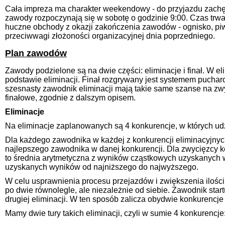
Cała impreza ma charakter weekendowy - do przyjazdu zachęc
zawody rozpoczynają się w sobotę o godzinie 9:00. Czas trw
huczne obchody z okazji zakończenia zawodów - ognisko, piwo,
przeciwwagi złożoności organizacyjnej dnia poprzedniego.
Plan zawodów
Zawody podzielone są na dwie części: eliminacje i finał. W e
podstawie eliminacji. Finał rozgrywany jest systemem pucharo
szesnasty zawodnik eliminacji mają takie same szanse na zw
finałowe, zgodnie z dalszym opisem.
Eliminacje
Na eliminacje zaplanowanych są 4 konkurencje, w których udz
Dla każdego zawodnika w każdej z konkurencji eliminacyjnyc
najlepszego zawodnika w danej konkurencji. Dla zwycięzcy k
to średnia arytmetyczna z wyników cząstkowych uzyskanych 
uzyskanych wyników od najniższego do najwyższego.
W celu usprawnienia procesu przejazdów i zwiększenia ilości
po dwie równolegle, ale niezależnie od siebie. Zawodnik startu
drugiej eliminacji. W ten sposób zalicza obydwie konkurencje 
Mamy dwie tury takich eliminacji, czyli w sumie 4 konkurencje