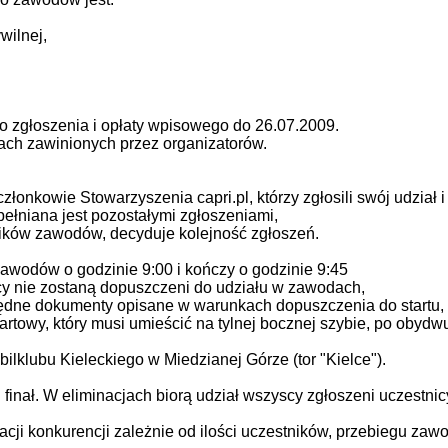
wilnej,
zgłoszenia i opłaty wpisowego do 26.07.2009.
ch zawinionych przez organizatorów.
onkowie Stowarzyszenia capri.pl, którzy zgłosili swój udział i
upełniana jest pozostałymi zgłoszeniami,
stników zawodów, decyduje kolejność zgłoszeń.
zawodów o godzinie 9:00 i kończy o godzinie 9:45
cy nie zostaną dopuszczeni do udziału w zawodach,
zbędne dokumenty opisane w warunkach dopuszczenia do startu,
artowy, który musi umieścić na tylnej bocznej szybie, po obydw
lklubu Kieleckiego w Miedzianej Górze (tor "Kielce").
finał. W eliminacjach biorą udział wszyscy zgłoszeni uczestnicy
acji konkurencji zależnie od ilości uczestników, przebiegu za