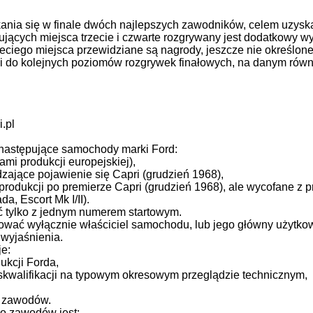
ia się w finale dwóch najlepszych zawodników, celem uzyskan
jących miejsca trzecie i czwarte rozgrywany jest dodatkowy w
ciego miejsca przewidziane są nagrody, jeszcze nie określonej
li do kolejnych poziomów rozgrywek finałowych, na danym równo
.pl
następujące samochody marki Ford:
mi produkcji europejskiej),
zające pojawienie się Capri (grudzień 1968),
odukcji po premierze Capri (grudzień 1968), ale wycofane z 
a, Escort Mk I/II).
tylko z jednym numerem startowym.
ć wyłącznie właściciel samochodu, lub jego główny użytkown
 wyjaśnienia.
e:
dukcji Forda,
skwalifikacji na typowym okresowym przeglądzie technicznym,
m zawodów.
o zawodów jest: