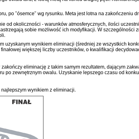
oru, po "ósemce" wg rysunku. Meta jest lotna na zakończeniu dru
e od okoliczności - warunków atmosferycznych, ilości uczestni
astrzegają sobie możliwość ich modyfikacji. W szczególności zm
li.
ym uzyskanym wynikiem eliminacji (średniej ze wszystkich kon
finałowej większej liczby uczestników, o kwalifikacji decydow
kończy eliminację z takim samym rezultatem, dającym zakwalif
ru po zewnętrznym owalu. Uzyskanie lepszego czasu od konkuren
 najlepszym wynikiem z eliminacji.