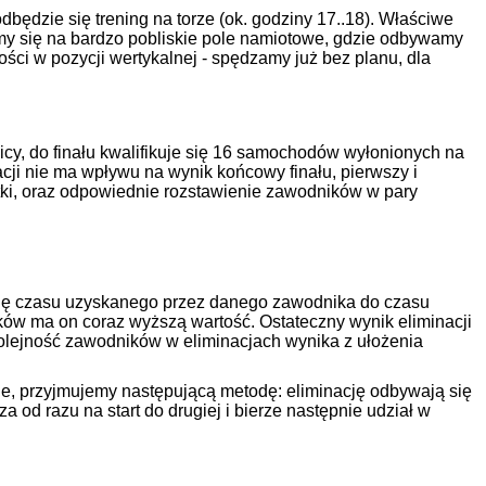
dzie się trening na torze (ok. godziny 17..18). Właściwe
my się na bardzo pobliskie pole namiotowe, gdzie odbywamy
ości w pozycji wertykalnej - spędzamy już bez planu, dla
icy, do finału kwalifikuje się 16 samochodów wyłonionych na
acji nie ma wpływu na wynik końcowy finału, pierwszy i
tki, oraz odpowiednie rozstawienie zawodników w pary
rcję czasu uzyskanego przez danego zawodnika do czasu
ów ma on coraz wyższą wartość. Ostateczny wynik eliminacji
olejność zawodników w eliminacjach wynika z ułożenia
ie, przyjmujemy następującą metodę: eliminację odbywają się
a od razu na start do drugiej i bierze następnie udział w