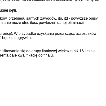
giej pętli.
ków, przebiegu samych zawodów, itp, itd - powyższe opisy
ianie może ulec ilość powtórzeń danej eliminacji -
kurencji). W przypadku uzyskania przez część uczestników
ać będzie dogrywka.
ikowanie się do grupy finałowej większej niż 16 liczbie
ta daje kwalifikację do finału.