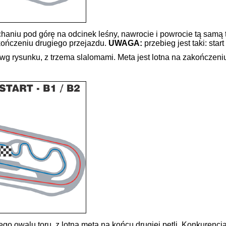
haniu pod górę na odcinek leśny, nawrocie i powrocie tą samą t
akończeniu drugiego przejazdu.
UWAGA:
przebieg jest taki: star
g rysunku, z trzema slalomami. Meta jest lotna na zakończeniu 
o owalu toru, z lotną metą na końcu drugiej pętli. Konkurencj