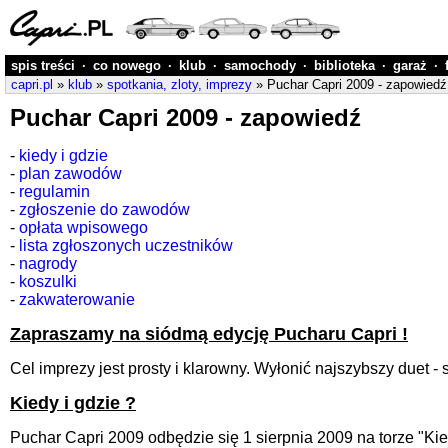
spis treści
·
co nowego
·
klub
·
samochody
·
biblioteka
·
garaż
·
capri.pl
»
klub
»
spotkania, zloty, imprezy
» Puchar Capri 2009 - zapowiedź
Puchar Capri 2009 - zapowiedź
-
kiedy i gdzie
-
plan zawodów
-
regulamin
-
zgłoszenie do zawodów
-
opłata wpisowego
-
lista zgłoszonych uczestników
-
nagrody
-
koszulki
-
zakwaterowanie
Zapraszamy na siódmą edycję Pucharu Capri !
Cel imprezy jest prosty i klarowny. Wyłonić najszybszy duet 
Kiedy i gdzie ?
Puchar Capri 2009 odbędzie się 1 sierpnia 2009 na torze "Ki