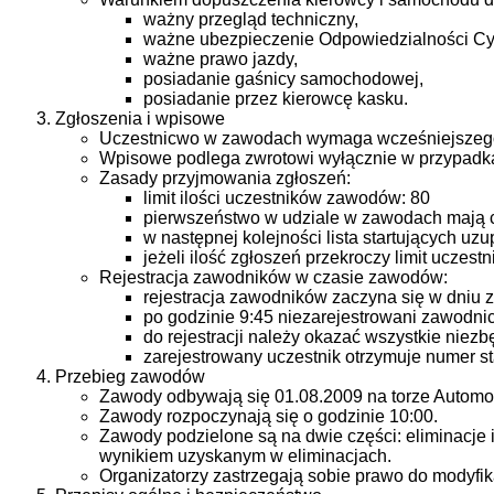
ważny przegląd techniczny,
ważne ubezpieczenie Odpowiedzialności Cy
ważne prawo jazdy,
posiadanie gaśnicy samochodowej,
posiadanie przez kierowcę kasku.
Zgłoszenia i wpisowe
Uczestnicwo w zawodach wymaga wcześniejszego 
Wpisowe podlega zwrotowi wyłącznie w przypadka
Zasady przyjmowania zgłoszeń:
limit ilości uczestników zawodów: 80
pierwszeństwo w udziale w zawodach mają czł
w następnej kolejności lista startujących uz
jeżeli ilość zgłoszeń przekroczy limit ucze
Rejestracja zawodników w czasie zawodów:
rejestracja zawodników zaczyna się w dniu 
po godzinie 9:45 niezarejestrowani zawodni
do rejestracji należy okazać wszystkie nie
zarejestrowany uczestnik otrzymuje numer st
Przebieg zawodów
Zawody odbywają się 01.08.2009 na torze Automobi
Zawody rozpoczynają się o godzinie 10:00.
Zawody podzielone są na dwie części: eliminacje i 
wynikiem uzyskanym w eliminacjach.
Organizatorzy zastrzegają sobie prawo do modyfik