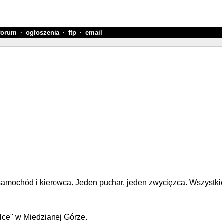
forum
·
ogłoszenia
·
ftp
·
email
- samochód i kierowca. Jeden puchar, jeden zwycięzca. Wszystk
elce" w Miedzianej Górze.