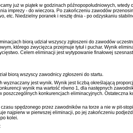
amy już w piątek w godzinach późnopopołudniowych, wtedy odbę
ania imprezy - do wieczora. Po zakończeniu zawodów przenosi
 etc. Niedzielny poranek i resztę dnia - po odzyskaniu stabiln
liminacjach biorą udział wszyscy zgłoszeni do zawodów uczestn
wym, którego zwycięzca przejmuje tytuł i puchar. Wynik elimin
ycięstwo. Celem eliminacji jest wytypowanie finałowej szesnas
iał biorą wszyscy zawodnicy zgłoszeni do startu.
h wyznaczany jest wynik. Wynik jest liczbą określającą propo
onkurencji wynik ma wartość równo 1, dla następnych zawodnik
w poszczególnych konkurencjach eliminacyjnych. Ostateczna k
 czasu spędzonego przez zawodników na torze a nie w pit-stop
je najpierw w pierwszej eliminacji, po jej zakończeniu podjeżdz
po kolei.
: