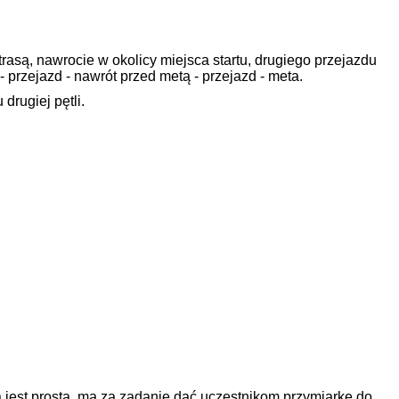
rasą, nawrocie w okolicy miejsca startu, drugiego przejazdu
t - przejazd - nawrót przed metą - przejazd - meta.
drugiej pętli.
a jest prosta, ma za zadanie dać uczestnikom przymiarkę do