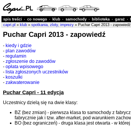
spis treści
·
co nowego
·
klub
·
samochody
·
biblioteka
·
garaż
·
capri.pl
»
klub
»
spotkania, zloty, imprezy
» Puchar Capri 2013 - zapowiedź
Puchar Capri 2013 - zapowiedź
-
kiedy i gdzie
-
plan zawodów
-
regulamin
-
zgłoszenie do zawodów
-
opłata wpisowego
-
lista zgłoszonych uczestników
-
koszulki
-
zakwaterowanie
Puchar Capri - 11 edycja
Uczestnicy dzielą się na dwie klasy:
BZ (bez zmian) - pierwsza klasa to samochody z fabry
fabrycznie jak i tzw. after-market, pod warunkiem za
BO (bez ograniczeń) - druga klasa jest otwarta - w któr