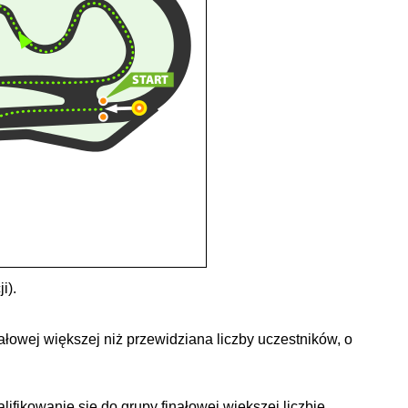
i).
łowej większej niż przewidziana liczby uczestników, o
ikowanie się do grupy finałowej większej liczbie