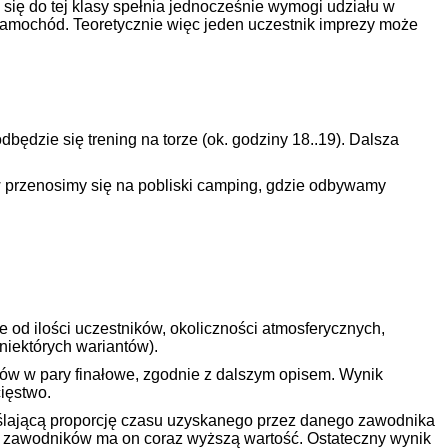
się do tej klasy spełnia jednocześnie wymogi udziału w
 samochód. Teoretycznie więc jeden uczestnik imprezy może
dzie się trening na torze (ok. godziny 18..19). Dalsza
 przenosimy się na pobliski camping, gdzie odbywamy
e od ilości uczestników, okoliczności atmosferycznych,
niektórych wariantów).
ków w pary finałowe, zgodnie z dalszym opisem. Wynik
ięstwo.
reślającą proporcję czasu uzyskanego przez danego zawodnika
h zawodników ma on coraz wyższą wartość. Ostateczny wynik