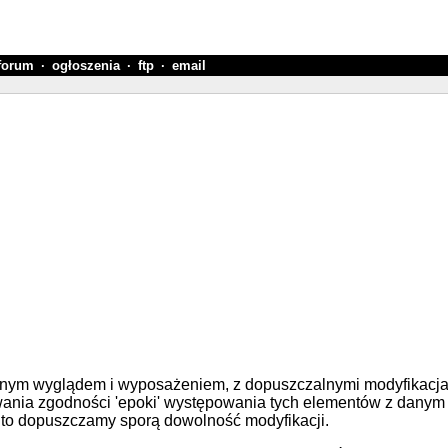
forum
·
ogłoszenia
·
ftp
·
email
cznym wyglądem i wyposażeniem, z dopuszczalnymi modyfikacj
chowania zgodności 'epoki' występowania tych elementów z dan
ej to dopuszczamy sporą dowolność modyfikacji.