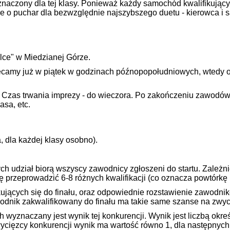
aczony dla tej klasy. Ponieważ każdy samochód kwalifikujący 
ie o puchar dla bezwzględnie najszybszego duetu - kierowca i
elce" w Miedzianej Górze.
amy już w piątek w godzinach późnopopołudniowych, wtedy odbę
. Czas trwania imprezy - do wieczora. Po zakończeniu zawodów
asa, etc.
, dla każdej klasy osobno).
h udział biorą wszyscy zawodnicy zgłoszeni do startu. Zależni
ę przeprowadzić 6-8 różnych kwalifikacji (co oznacza powtórkę 
ujących się do finału, oraz odpowiednie rozstawienie zawodni
wodnik zakwalifikowany do finału ma takie same szanse na zwyc
 wyznaczany jest wynik tej konkurencji. Wynik jest liczbą ok
wycięzcy konkurencji wynik ma wartość równo 1, dla następnyc