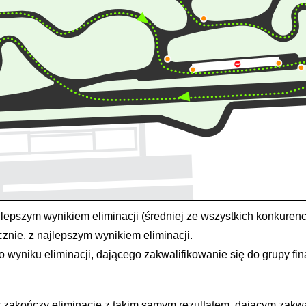
ajlepszym wynikiem eliminacji (średniej ze wszystkich konkurencj
cznie, z najlepszym wynikiem eliminacji.
yniku eliminacji, dającego zakwalifikowanie się do grupy fina
akończy eliminację z takim samym rezultatem, dającym zakwalif