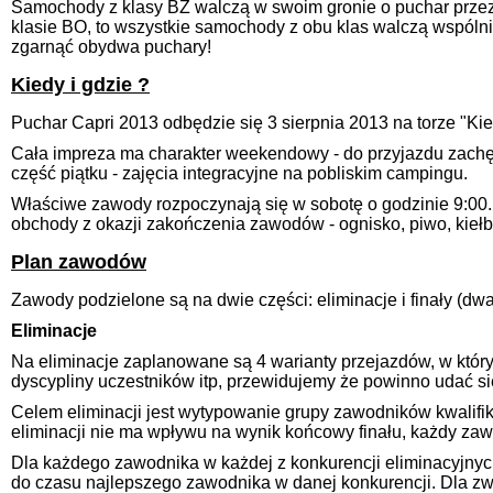
Samochody z klasy BZ walczą w swoim gronie o puchar przezn
klasie BO, to wszystkie samochody z obu klas walczą wspóln
zgarnąć obydwa puchary!
Kiedy i gdzie ?
Puchar Capri 2013 odbędzie się 3 sierpnia 2013 na torze "Ki
Cała impreza ma charakter weekendowy - do przyjazdu zachęc
część piątku - zajęcia integracyjne na pobliskim campingu.
Właściwe zawody rozpoczynają się w sobotę o godzinie 9:00
obchody z okazji zakończenia zawodów - ognisko, piwo, kiełb
Plan zawodów
Zawody podzielone są na dwie części: eliminacje i finały (dwa
Eliminacje
Na eliminacje zaplanowane są 4 warianty przejazdów, w któryc
dyscypliny uczestników itp, przewidujemy że powinno udać si
Celem eliminacji jest wytypowanie grupy zawodników kwalifik
eliminacji nie ma wpływu na wynik końcowy finału, każdy za
Dla każdego zawodnika w każdej z konkurencji eliminacyjnych
do czasu najlepszego zawodnika w danej konkurencji. Dla z