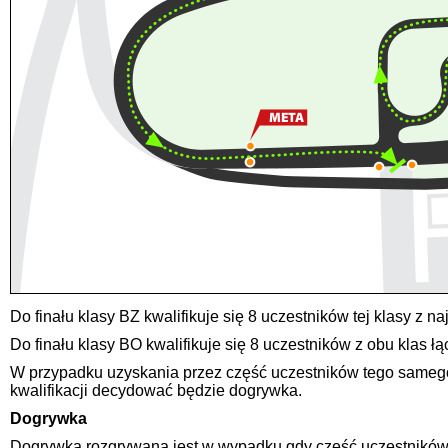
Do finału klasy BZ kwalifikuje się 8 uczestników tej klasy z n
Do finału klasy BO kwalifikuje się 8 uczestników z obu klas łą
W przypadku uzyskania przez część uczestników tego samego w
kwalifikacji decydować będzie dogrywka.
Dogrywka
Dogrywka rozgrywana jest w wypadku gdy część uczestników z